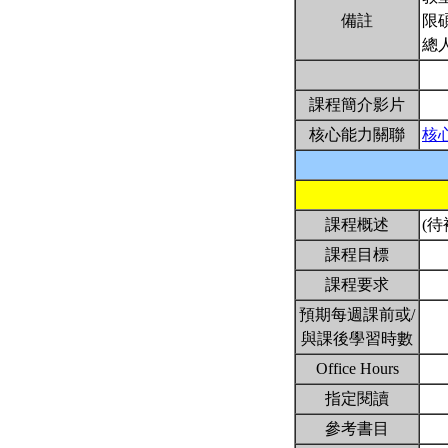
備註
限
總
課程簡介影片
核心能力關聯
核
課程概述
(待
課程目標
課程要求
預期每週課前或/
與課後學習時數
Office Hours
指定閱讀
參考書目