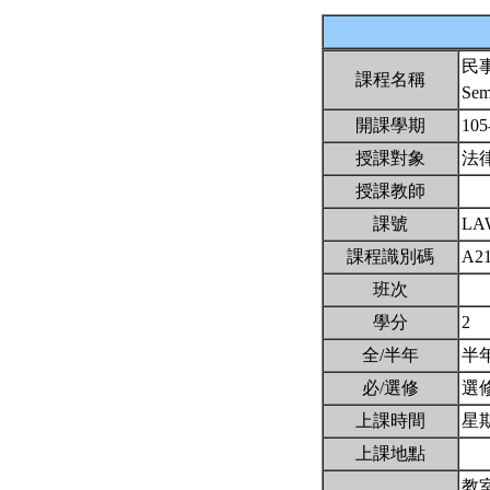
民
課程名稱
Sem
開課學期
105
授課對象
法
授課教師
課號
LA
課程識別碼
A2
班次
學分
2
全/半年
半
必/選修
選
上課時間
星期五
上課地點
教