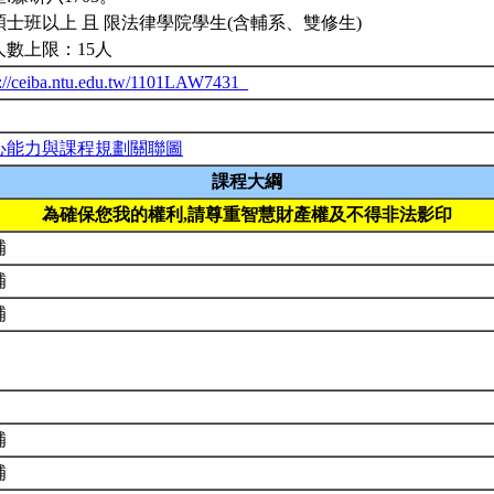
碩士班以上 且 限法律學院學生(含輔系、雙修生)
人數上限：15人
p://ceiba.ntu.edu.tw/1101LAW7431_
心能力與課程規劃關聯圖
課程大綱
為確保您我的權利,請尊重智慧財產權及不得非法影印
補
補
補
補
補