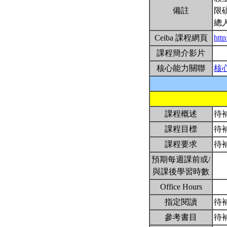
備註
限
總
Ceiba 課程網頁
htt
課程簡介影片
核心能力關聯
核
課程概述
待
課程目標
待
課程要求
待
預期每週課前或/
與課後學習時數
Office Hours
指定閱讀
待
參考書目
待