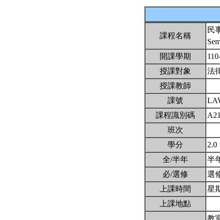
民
課程名稱
Sem
開課學期
110
授課對象
法
授課教師
課號
LA
課程識別碼
A2
班次
學分
2.0
全/半年
半
必/選修
選
上課時間
星期五
上課地點
教室