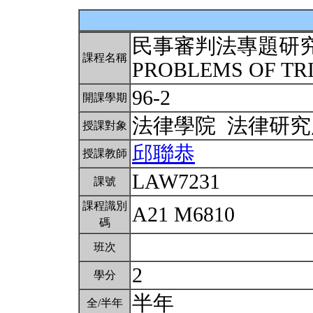
民事審判法專題研
課程名稱
PROBLEMS OF TRIA
96-2
開課學期
法律學院 法律研
授課對象
邱聯恭
授課教師
LAW7231
課號
課程識別
A21 M6810
碼
班次
2
學分
半年
全/半年