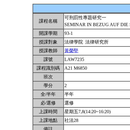
可刑罰性專題研究一
課程名稱
SEMINAR IN BEZUG AUF DIE
開課學期
93-1
授課對象
法律學院 法律研究所
授課教師
黃榮堅
課號
LAW7235
課程識別碼
A21 M6850
班次
學分
2
全/半年
半年
必/選修
選修
上課時間
星期五7,8(14:20~16:20)
上課地點
社法28
備註