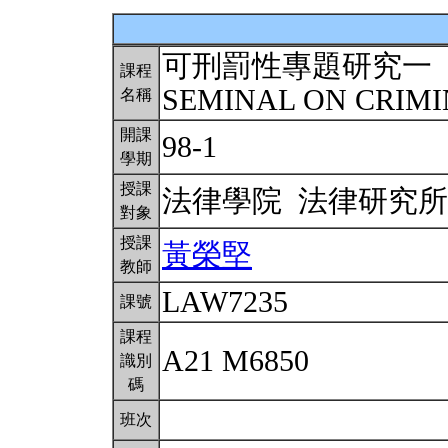
可刑罰性專題研究一
課程
SEMINAL ON CRIMI
名稱
開課
98-1
學期
授課
法律學院 法律研究
對象
授課
黃榮堅
教師
LAW7235
課號
課程
A21 M6850
識別
碼
班次