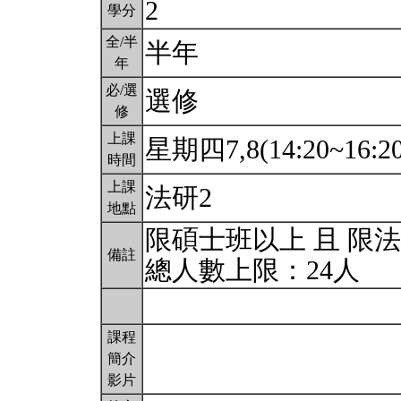
2
學分
全/半
半年
年
必/選
選修
修
上課
星期四7,8(14:20~16:2
時間
上課
法研2
地點
限碩士班以上 且 限
備註
總人數上限：24人
課程
簡介
影片