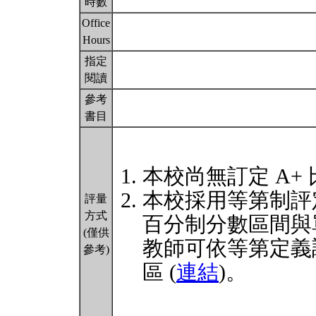
時數
Office
Hours
指定
閱讀
參考
書目
本校尚無訂定 A+
本校採用等第制評
評量
方式
百分制分數區間與
(僅供
教師可依等第定義
參考)
區 (
連結
)。