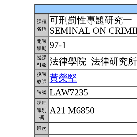
可刑罰性專題研究一
課程
SEMINAL ON CRIMI
名稱
開課
97-1
學期
授課
法律學院 法律研究
對象
授課
黃榮堅
教師
LAW7235
課號
課程
A21 M6850
識別
碼
班次