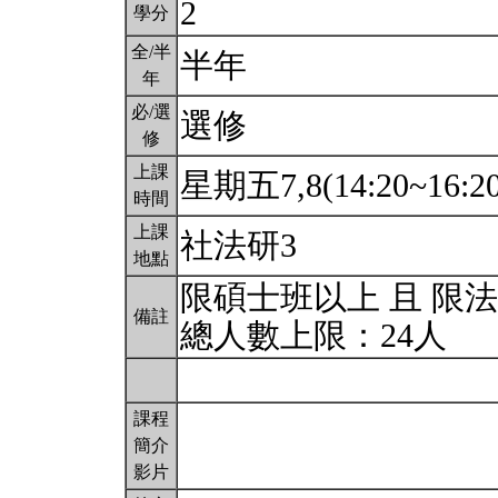
2
學分
全/半
半年
年
必/選
選修
修
上課
星期五7,8(14:20~16:2
時間
上課
社法研3
地點
限碩士班以上 且 限
備註
總人數上限：24人
課程
簡介
影片