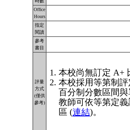
時數
Office
Hours
指定
閱讀
參考
書目
本校尚無訂定 A+
本校採用等第制評
評量
方式
百分制分數區間與
(僅供
教師可依等第定義
參考)
區 (
連結
)。