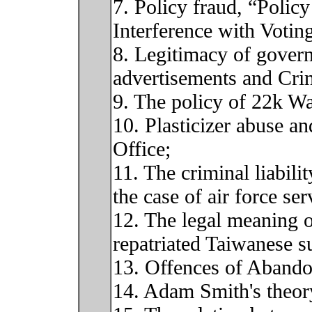
7. Policy fraud, “Polic
Interference with Votin
8. Legitimacy of gove
advertisements and Crim
9. The policy of 22k Wa
10. Plasticizer abuse a
Office;
11. The criminal liabilit
the case of air force s
12. The legal meaning 
repatriated Taiwanese s
13. Offences of Abandon
14. Adam Smith's theor