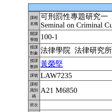
可刑罰性專題研究一
課程
Seminal on Criminal Cul
名稱
開課
100-1
學期
授課
法律學院 法律研究
對象
授課
黃榮堅
教師
LAW7235
課號
課程
A21 M6850
識別
碼
班次