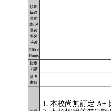
預期
每週
課前
或/與
課後
學習
時數
Office
Hours
指定
閱讀
參考
書目
本校尚無訂定 A+