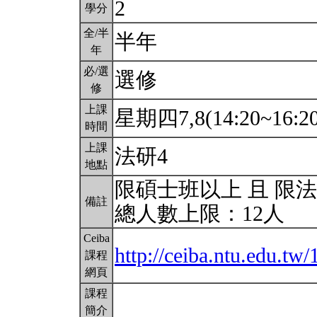
2
學分
全/半
半年
年
必/選
選修
修
上課
星期四7,8(14:20~16:2
時間
上課
法研4
地點
限碩士班以上 且 限
備註
總人數上限：12人
Ceiba
http://ceiba.ntu.edu.tw
課程
網頁
課程
簡介