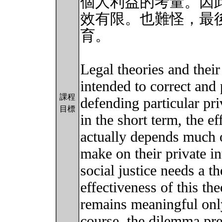
個人利益的考量。因
效有限。也難怪，最
育。
Legal theories and their 
intended to correct and
課程
defending particular priv
目標
in the short term, the ef
actually depends much 
make on their private in
social justice needs a th
effectiveness of this the
remains meaningful onl
course, the dilemma pr