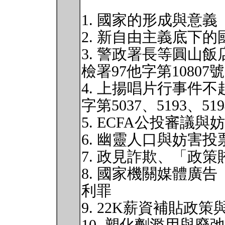
1. 國家的形成與意義
2. 新自由主義底下
3. 警政署長等圓山
檢署97他字第10807
4. 上揚唱片行事件
字第5037、5193、51
5. ECFA公投審議
6. 幽靈人口與妨害
7. 政見詐欺、「政
8. 國家機關媒體廣
利罪
9. 22K薪資補貼政