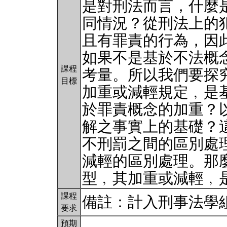
是對刑法而言，什麼
同情況？從刑法上的
且有罪責的行為，因
如果不是基於不法概
課程
考量。所以我們要探
目標
加重或減輕規定﹐是
於罪責概念的加重？
解之事實上的基礎？
不刑罰之間的區別處
減輕的區別處理。那
型﹐其加重或減輕﹐
課程
備註：計入刑事法學
要求
預期