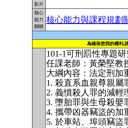
影片
核心
核心能力與課程規劃
能力
關聯
為確保您我的權利,
101-1可刑罰性專題
任課老師：黃榮堅教
大綱內容：法定刑加
1. 殺直系血親尊親
2. 義憤殺人罪的減輕
3. 墮胎罪與生母殺
4. 攜帶凶器竊盜的加
5. 於車站、埠頭竊