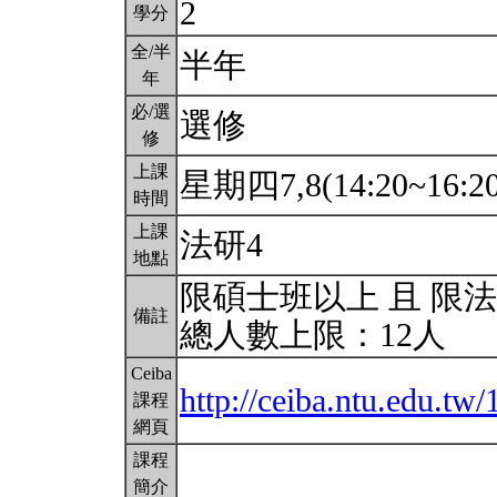
2
學分
全/半
半年
年
必/選
選修
修
上課
星期四7,8(14:20~16:2
時間
上課
法研4
地點
限碩士班以上 且 限
備註
總人數上限：12人
Ceiba
http://ceiba.ntu.edu.tw
課程
網頁
課程
簡介