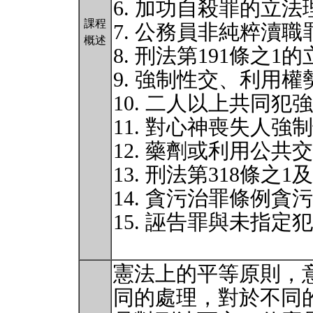
6. 加功自殺罪的立法
課程
7. 公務員非純粹瀆
概述
8. 刑法第191條之1
9. 強制性交、利用
10. 二人以上共同
11. 對心神喪失人強
12. 藥劑或利用公
13. 刑法第318條之
14. 貪污治罪條例
15. 誣告罪與未指
憲法上的平等原則，
同的處理，對於不同