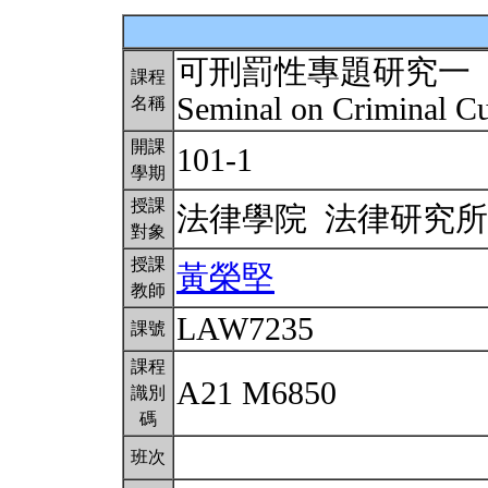
可刑罰性專題研究一
課程
Seminal on Criminal Cul
名稱
開課
101-1
學期
授課
法律學院 法律研究
對象
授課
黃榮堅
教師
LAW7235
課號
課程
A21 M6850
識別
碼
班次