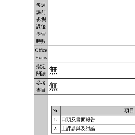
每週
課前
或/與
課後
學習
時數
Office
Hours
指定
無
閱讀
參考
無
書目
No.
項目
1.
口頭及書面報告
2.
上課參與及討論