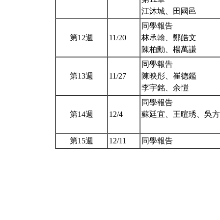
江沐城、田國邑
同學報告
第12週
11/20
林承翰、鄭皓文
陳柏勳、楊萬謙
同學報告
第13週
11/27
陳映彤、崔德鑑
李宇銘、余愷
同學報告
第14週
12/4
蘇廷宜、王暄琇、吳方
第15週
12/11
同學報告