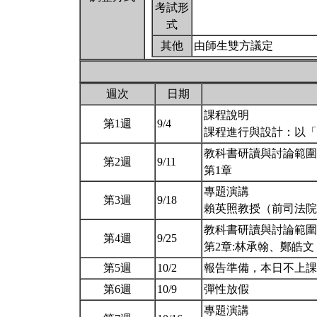
考試形
式
其他
由師生雙方議定
週次
日期
課程說明
第1週
9/4
課程進行與設計：以
教科書研讀與討論範圍
第2週
9/11
第1章
專題演講
第3週
9/18
賴英照教授（前司法
教科書研讀與討論範圍
第4週
9/25
第2章:林承翰、鄭皓文
第5週
10/2
報告準備，本日不上
第6週
10/9
彈性放假
專題演講