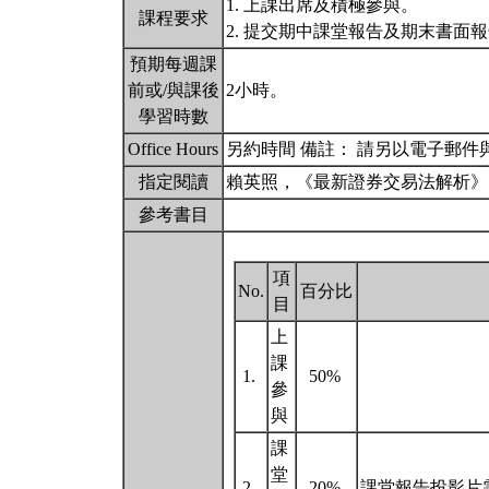
1. 上課出席及積極參與。
課程要求
2. 提交期中課堂報告及期末書面
預期每週課
前或/與課後
2小時。
學習時數
Office Hours
另約時間 備註： 請另以電子郵
指定閱讀
賴英照，《最新證券交易法解析
參考書目
項
No.
百分比
目
上
課
1.
50%
參
與
課
堂
2.
20%
課堂報告投影片