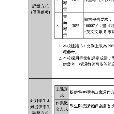
報
評量方式
告
(僅供參考)
書
期末報告要求： 1
面
3.
30%
16000字，盡可
報
+英文文獻 期末報告
告
本校建議 A+ 比例上限為 
程參考。
本校採用等第制評定成績，
供參考，授課教師可依等第定
上課形
提供學生彈性出席課程
式
針對學生困
作業繳
學生與授課老師協議改
難提供學生
交方式
調整方式