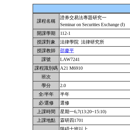
證券交易法專題研究一
課程名稱
Seminar on Securities Exchange (Ⅰ)
開課學期
112-1
授課對象
法律學院 法律研究所
授課教師
邵慶平
課號
LAW7241
課程識別碼
A21 M6910
班次
學分
2.0
全/半年
半年
必/選修
選修
上課時間
星期一6,7(13:20~15:10)
上課地點
霖研四1701
限碩士班以上