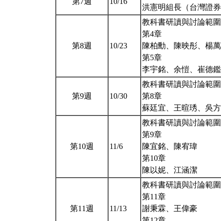
第7週
10/16
洪憲明組長（台灣證
教科書研讀與討論範圍
第4章
第8週
10/23
陳柏勳、陳映彤、楊萬
第5章
李宇銘、余愷、崔德
教科書研讀與討論範圍
第9週
10/30
第8章
蘇廷宜、王暄琇、吳
教科書研讀與討論範圍
第9章
第10週
11/6
陳宜銘、陳宥瑋
第10章
陳以妮、江涵潔
教科書研讀與討論範圍
第11章
第11週
11/13
謝秉霖、王偉豪
第12章