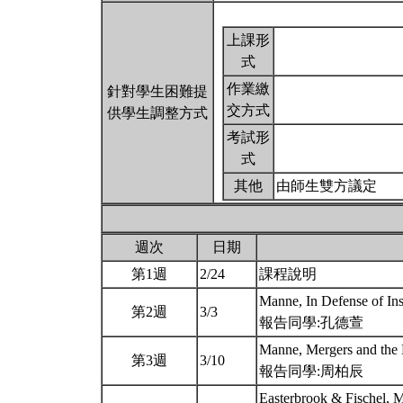
上課形
式
作業繳
針對學生困難提
交方式
供學生調整方式
考試形
式
其他
由師生雙方議定
週次
日期
第1週
2/24
課程說明
Manne, In Defense of Ins
第2週
3/3
報告同學:孔德萱
Manne, Mergers and the 
第3週
3/10
報告同學:周柏辰
Easterbrook & Fischel, M