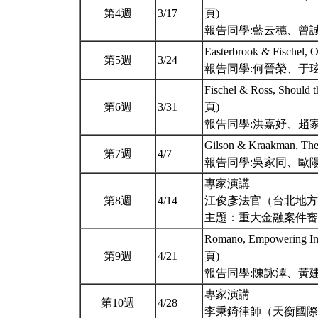
第4週
3/17
頁)
報告同學:藍云穗、曾
Easterbrook & Fischel, 
第5週
3/24
報告同學:何晉榮、于
Fischel & Ross, Should t
第6週
3/31
頁)
報告同學:洪嘉妤、趙
Gilson & Kraakman, The
第7週
4/7
報告同學:吳家同、歐
專家演講
第8週
4/14
江俊彥法官（台北地方
主題：重大金融案件
Romano, Empowering Inve
第9週
4/21
頁)
報告同學:陳詠澤、黃
專家演講
第10週
4/28
李秉錡律師（天衡國