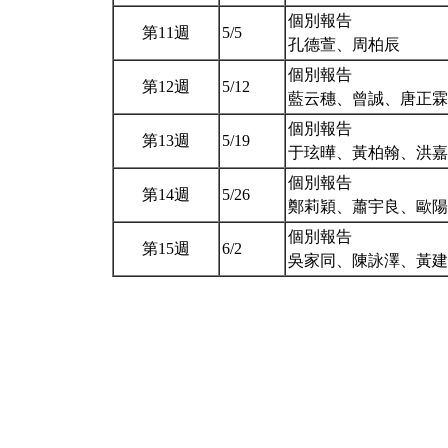
個別報告
第11週
5/5
孔德萱、周柏辰
個別報告
第12週
5/12
藍云穗、曾誠、唐正
個別報告
第13週
5/19
于玹曄、黃柏翰、洪
個別報告
第14週
5/26
鄭莉穎、蕭宇良、歐
個別報告
第15週
6/2
吳家同、陳詠澤、黃