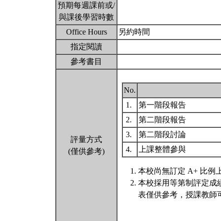
預期每週課前或/
與課後學習時數
Office Hours
另約時間
指定閱讀
參考書目
No.
1.
第一階段報告
2.
第二階段報告
3.
第二階段討論
評量方式
4.
上課整體參與
(僅供參考)
本校尚無訂定 A+ 比例
本校採用等第制評定成
表僅供參考，授課教師