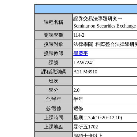
證券交易法專題研究一
課程名稱
Seminar on Securities Exchange 
開課學期
114-2
授課對象
法律學院 科際整合法律學研
授課教師
邵慶平
課號
LAW7241
課程識別碼
A21 M6910
班次
學分
2.0
全/半年
半年
必/選修
選修
上課時間
星期二3,4(10:20~12:10)
上課地點
霖研五1702
限碩士班以上