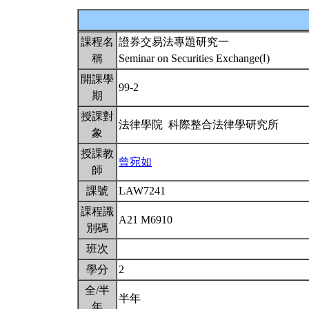
課程名
證券交易法專題研究一
稱
Seminar on Securities Exchange(Ⅰ)
開課學
99-2
期
授課對
法律學院 科際整合法律學研究所
象
授課教
曾宛如
師
課號
LAW7241
課程識
A21 M6910
別碼
班次
學分
2
全/半
半年
年