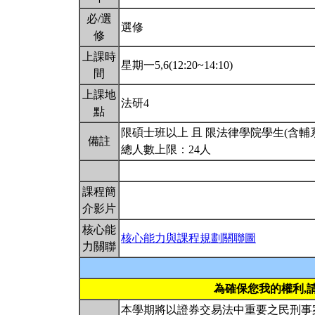
必/選
選修
修
上課時
星期一5,6(12:20~14:10)
間
上課地
法研4
點
限碩士班以上 且 限法律學院學生(含輔
備註
總人數上限：24人
課程簡
介影片
核心能
核心能力與課程規劃關聯圖
力關聯
為確保您我的權利,
本學期將以證券交易法中重要之民刑事案