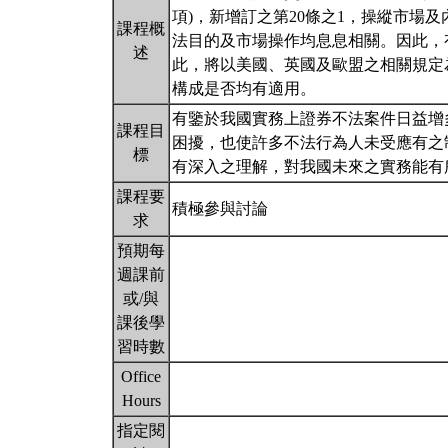
項)，新增訂之第20條之1，操縱市場
課程概
法目的及市場操作均息息相關。因此，
述
此，將以美國、英國及歐盟之相關規定
構成是否均有適用。
有鑒於我國實務上證券不法案件日益增
課程目
困擾，也使許多不法行為人未受應有之
標
有深入之理解，對我國未來之實務能有
課程要
積極參與討論
求
預期每
週課前
或/與
課後學
習時數
Office
Hours
指定閱