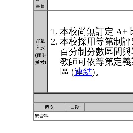
書目
本校尚無訂定 A+
本校採用等第制評
評量
方式
百分制分數區間與
(僅供
教師可依等第定義
參考)
區 (
連結
)。
週次
日期
無資料