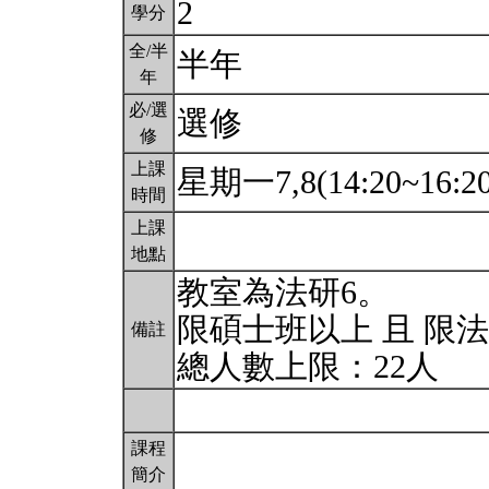
2
學分
全/半
半年
年
必/選
選修
修
上課
星期一7,8(14:20~16:2
時間
上課
地點
教室為法研6。
限碩士班以上 且 限
備註
總人數上限：22人
課程
簡介