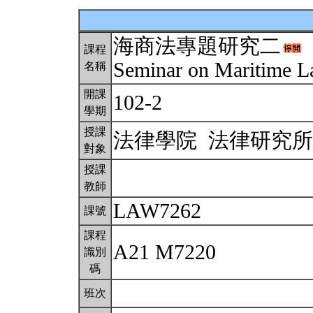
海商法專題研究二
課程
Seminar on Maritime L
名稱
開課
102-2
學期
授課
法律學院 法律研究
對象
授課
教師
LAW7262
課號
課程
A21 M7220
識別
碼
班次