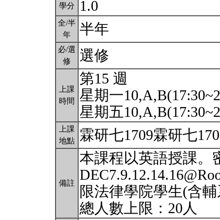
1.0
學分
全/半
半年
年
必/選
選修
修
第15 週
上課
星期一10,A,B(17:30~2
時間
星期五10,A,B(17:30~2
上課
霖研七1709霖研七170
地點
本課程以英語授課。密集
DEC7.9.12.14.16@Ro
備註
限法律學院學生(含輔
總人數上限：20人