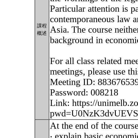
Particular attention is 
contemporaneous law an
課程
Asia. The course neithe
概述
background in economi
For all class related me
meetings, please use th
Meeting ID: 88367653
Password: 008218
Link: https://unimelb.
pwd=U0NzK3dvUEV
At the end of the course
‧ explain basic econom