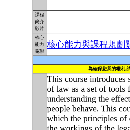
課程
簡介
影片
核心
核心能力與課程規劃
能力
關聯
為確保您我的權利,
This course introduces 
of law as a set of tools
understanding the effec
people behave. This cou
which the principles of
the workings of the lega