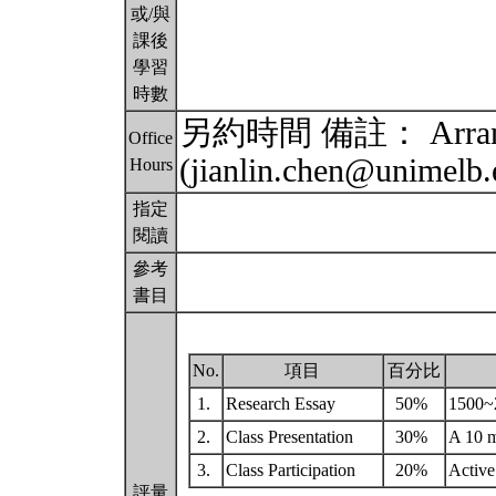
或/與
課後
學習
時數
另約時間 備註： Arrange
Office
(jianlin.chen@unimelb
Hours
指定
閱讀
參考
書目
No.
項目
百分比
1.
Research Essay
50%
1500~2
2.
Class Presentation
30%
A 10 m
3.
Class Participation
20%
Active 
評量