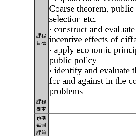
Coarse theorem, public 
selection etc.
‧ construct and evaluat
課程
incentive effects of diff
目標
‧ apply economic princip
public policy
‧ identify and evaluate 
for and against in the c
problems
課程
要求
預期
每週
課前