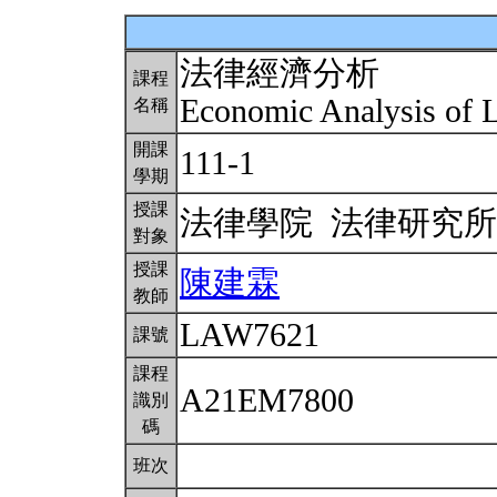
法律經濟分析
課程
Economic Analysis of
名稱
開課
111-1
學期
授課
法律學院 法律研究
對象
授課
陳建霖
教師
LAW7621
課號
課程
A21EM7800
識別
碼
班次