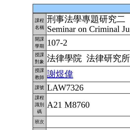
刑事法學專題研究二
課程
Seminar on Criminal Ju
名稱
開課
107-2
學期
授課
法律學院 法律研究
對象
授課
謝煜偉
教師
LAW7326
課號
課程
A21 M8760
識別
碼
班次