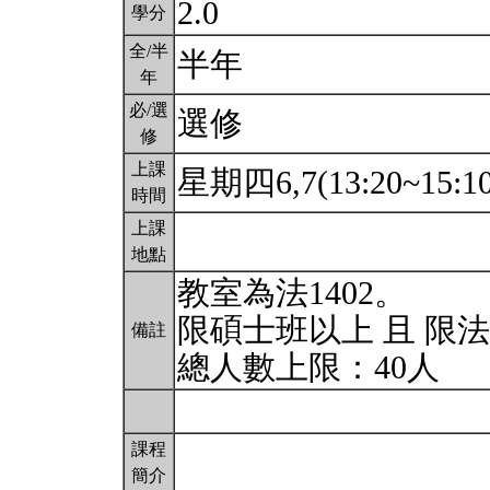
2.0
學分
全/半
半年
年
必/選
選修
修
上課
星期四6,7(13:20~15:1
時間
上課
地點
教室為法1402。
限碩士班以上 且 限
備註
總人數上限：40人
課程
簡介