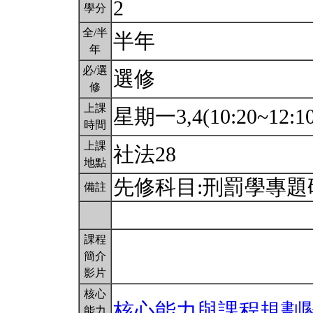
2
學分
全/半
半年
年
必/選
選修
修
上課
星期一3,4(10:20~12:1
時間
上課
社法28
地點
先修科目:刑罰學專題
備註
課程
簡介
影片
核心
核心能力與課程規劃
能力