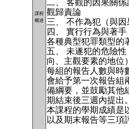
二、 客觀的因果關
觀歸責論
課程
三、 不作為犯（與
概述
四、 實行行為與著
各種典型犯罪類型的
五、 未遂犯的危險
向、主觀要素的地位
每組的報告人數與時
會給予第一次報告組
備綱要，並鼓勵其他
期結束後三週內提出
本課程的學期成績是
以及期末報告等三項