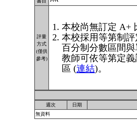
書目
本校尚無訂定 A+
本校採用等第制評
評量
方式
百分制分數區間與
(僅供
教師可依等第定義
參考)
區 (
連結
)。
週次
日期
無資料