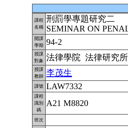
刑罰學專題研究二
課程
SEMINAR ON PENAL
名稱
開課
94-2
學期
授課
法律學院 法律研究
對象
授課
李茂生
教師
LAW7332
課號
課程
A21 M8820
識別
碼
班次