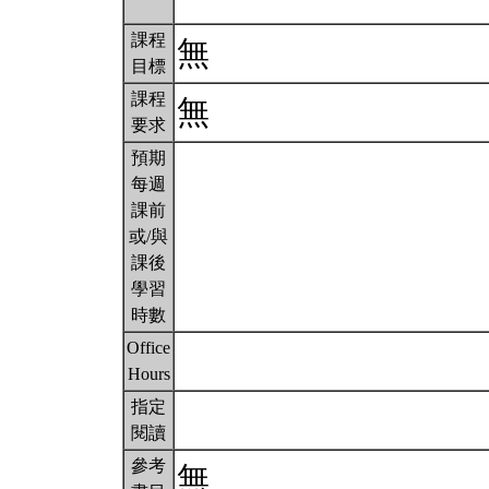
課程
無
目標
課程
無
要求
預期
每週
課前
或/與
課後
學習
時數
Office
Hours
指定
閱讀
參考
無