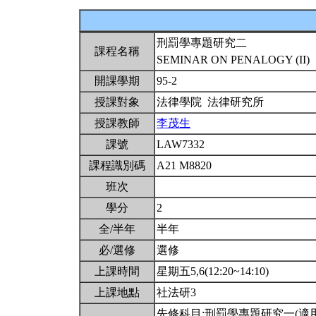
刑罰學專題研究二
課程名稱
SEMINAR ON PENALOGY (II)
開課學期
95-2
授課對象
法律學院 法律研究所
授課教師
李茂生
課號
LAW7332
課程識別碼
A21 M8820
班次
學分
2
全/半年
半年
必/選修
選修
上課時間
星期五5,6(12:20~14:10)
上課地點
社法研3
先修科目:刑罰學專題研究一(適