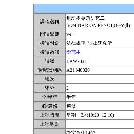
刑罰學專題研究二
課程名稱
SEMINAR ON PENOLOGY(Ⅱ)
開課學期
99-1
授課對象
法律學院 法律研究所
授課教師
李茂生
課號
LAW7332
課程識別碼
A21 M8820
班次
學分
2
全/半年
半年
必/選修
選修
上課時間
星期一3,4(10:20~12:10)
上課地點
教室為法1402。