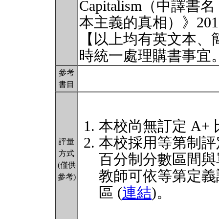
Capitalism（
本主義的真相）》201
【以上均有英文本、
時統一處理購書事宜
參考
書目
本校尚無訂定 A+
本校採用等第制評
評量
方式
百分制分數區間與
(僅供
教師可依等第定義
參考)
區 (
連結
)。