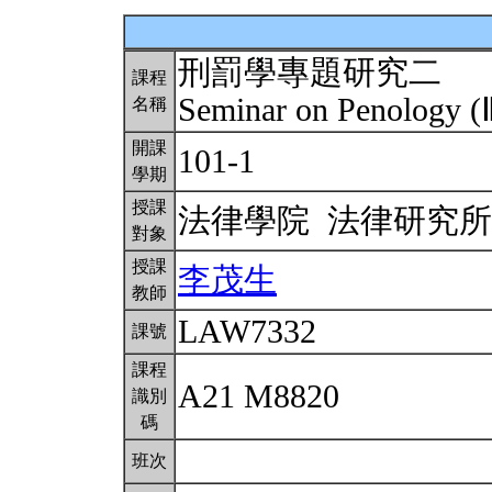
刑罰學專題研究二
課程
Seminar on Penology (
名稱
開課
101-1
學期
授課
法律學院 法律研究
對象
授課
李茂生
教師
LAW7332
課號
課程
A21 M8820
識別
碼
班次