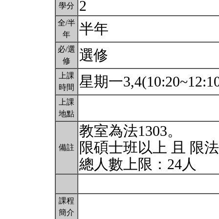
2
學分
全/半
半年
年
必/選
選修
修
上課
星期一3,4(10:20~12:1
時間
上課
地點
教室為法1303。
限碩士班以上 且 限
備註
總人數上限：24人
課程
簡介