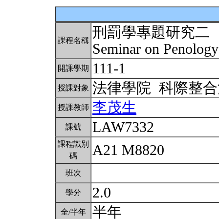
刑罰學專題研究二
課程名稱
Seminar on Penology
111-1
開課學期
法律學院 科際整
授課對象
李茂生
授課教師
LAW7332
課號
課程識別
A21 M8820
碼
班次
2.0
學分
半年
全/半年