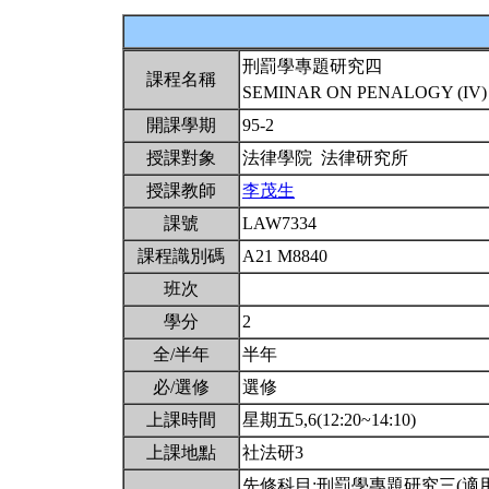
刑罰學專題研究四
課程名稱
SEMINAR ON PENALOGY (IV
開課學期
95-2
授課對象
法律學院 法律研究所
授課教師
李茂生
課號
LAW7334
課程識別碼
A21 M8840
班次
學分
2
全/半年
半年
必/選修
選修
上課時間
星期五5,6(12:20~14:10)
上課地點
社法研3
先修科目:刑罰學專題研究三(適