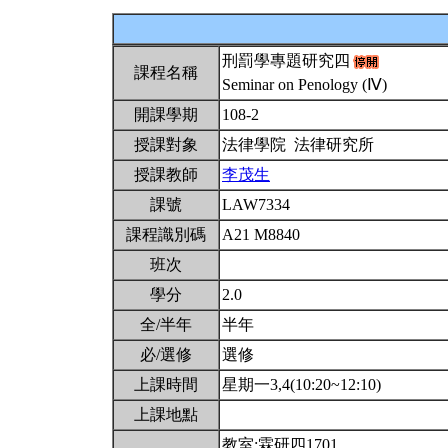
刑罰學專題研究四
課程名稱
Seminar on Penology (Ⅳ)
開課學期
108-2
授課對象
法律學院 法律研究所
授課教師
李茂生
課號
LAW7334
課程識別碼
A21 M8840
班次
學分
2.0
全/半年
半年
必/選修
選修
上課時間
星期一3,4(10:20~12:10)
上課地點
教室:霖研四1701。