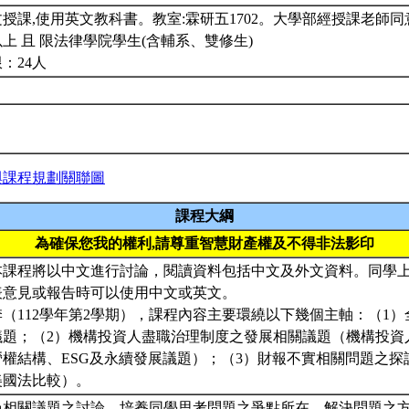
授課,使用英文教科書。教室:霖研五1702。大學部經授課老師
上 且 限法律學院學生(含輔系、雙修生)
：24人
與課程規劃關聯圖
課程大綱
為確保您我的權利,請尊重智慧財產權及不得非法影印
本課程將以中文進行討論，閱讀資料包括中文及外文資料。同學
表意見或報告時可以使用中文或英文。
春季（112學年第2學期），課程內容主要環繞以下幾個主軸：（1
議題；（2）機構投資人盡職治理制度之發展相關議題（機構投資
營權結構、ESG及永續發展議題）；（3）財報不實相關問題之探
美國法比較）。
過相關議題之討論，培養同學思考問題之爭點所在，解決問題之