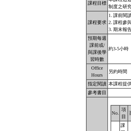
課程目標
制度之研
1. 課前閱
課程要求
2. 課程
3. 期末報
預期每週
課前或/
約3-5小時
與課後學
習時數
Office
另約時間
Hours
指定閱讀
本課程提
參考書目
項
No.
目
課