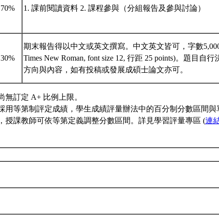
70%
1. 課前閱讀資料 2. 課程參與（分組報告及參與討論）
期末報告得以中文或英文撰寫。中文英文皆可，字數5,000
30%
Times New Roman, font size 12, 行距 25 points
方向與內容，如有投稿或發展成碩士論文亦可。
尚無訂定 A+ 比例上限。
採用等第制評定成績，學生成績評量辦法中的百分制分數區間與
，授課教師可依等第定義調整分數區間。詳見學習評量專區 (
連