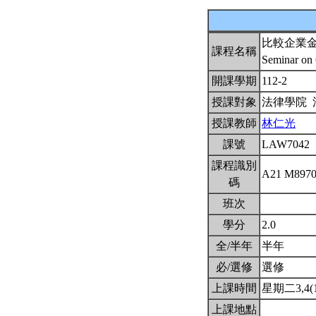
比較企業
課程名稱
Seminar on 
開課學期
112-2
授課對象
法律學院
授課教師
林仁光
課號
LAW7042
課程識別
A21 M897
碼
班次
學分
2.0
全/半年
半年
必/選修
選修
上課時間
星期二3,4(1
上課地點