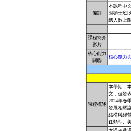
本課程中文
備註
限碩士班以
總人數上限
課程簡介
影片
核心能力
核心能力
關聯
本學期，
文，但發
2024年
課程概述
發展相關
結構與經
任類型、
本課程透