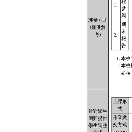
程
1.
參
與
評量方式
期
(僅供參
末
考)
2.
報
告
本校
本校
參考
上課形
式
針對學生
作業繳
困難提供
交方式
學生調整