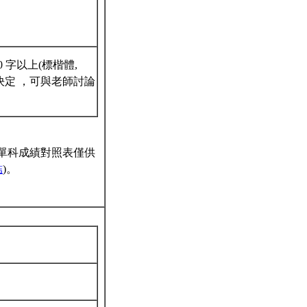
 字以上(標楷體,
)。題目自行決定 ，可與老師討論
單科成績對照表僅供
結
)。