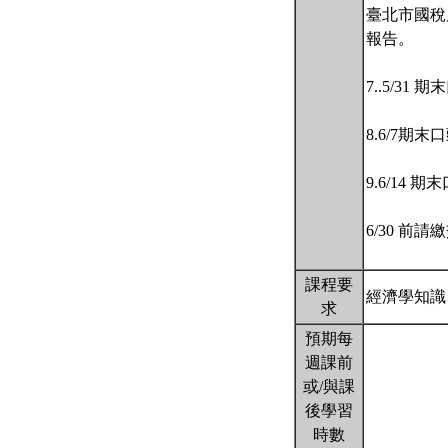
臺北市國稅
報告。
7..5/31
8.6/7期末
9.6/14 
6/30 前
課程要
經濟學知
求
預期每
週課前
或/與課
後學習
時數