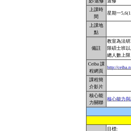
必/選修
選修
上課時
星期一5,6(12
間
上課地
點
教室為法研
備註
限碩士班以
總人數上限
Ceiba 課
http://ceiba
程網頁
課程簡
介影片
核心能
核心能力與
力關聯
目標: