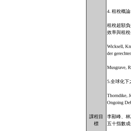
4. 租稅概
租稅超額負擔
效率與租稅
Wicksell, Kn
der gerechte
Musgrave, Ri
5.全球化
Thorndike, Jo
Ongoing Deba
課程目
李顯峰、林
標
五十指數成