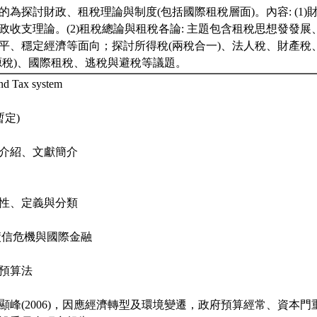
的為探討財政、租稅理論與制度(包括國際租稅層面)。內容: (1)財
政收支理論。(2)租稅總論與租稅各論: 主題包含租稅思想發發
平、穩定經濟等面向；探討所得稅(兩稅合一)、法人稅、財產稅
源稅)、國際租稅、逃稅與避稅等議題。
nd Tax system
暫定)
 課程介紹、文獻簡介
性、定義與分類
南歐債信危機與國際金融
預算法
顯峰(2006)，因應經濟轉型及環境變遷，政府預算經常、資本