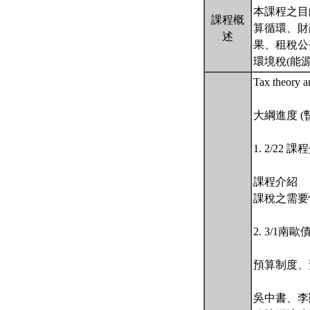
本課程之目
課程概
算循環、財
述
果、租稅公
環境稅(能
Tax theory a
大綱進度 (
1. 2/22
課程介紹
課稅之需要
2. 3/1
預算制度、
吳中書、李