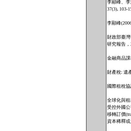
李顯峰、李淑
37(3), 103-
李顯峰(2
財政部臺灣
研究報告，2
金融商品課
財產稅: 
國際租稅協
全球化與租稅
受控外國公司(con
移轉訂價(trans
資本稀釋或資本弱化