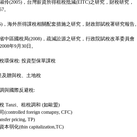
伶(2005)，台灣薪資所得租稅抵減(EITC)之研究，財稅研究，
157。
006)，海外所得課稅相關配套措施之研究，財政部賦稅署研究報告
省中區國稅局(2008)，疏減訟源之研究，行政院賦稅改革委員會
008年9月30日。
稅環保稅: 投資型保單課稅
遺產及贈與稅、土地稅
調與國際反避稅:
 Tanzi、租稅調和 (如歐盟)
trolled foreign comapny, CFC)
fer pricing, TP)
(thin capitalization,TC)