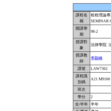
課程名
租稅理論專
稱
SEMINAR 
開課學
98-2
期
授課對
法律學院 
象
授課教
李顯峰
師
課號
LAW7362
課程識
A21 M9160
別碼
班次
學分
2
全/半年
半年