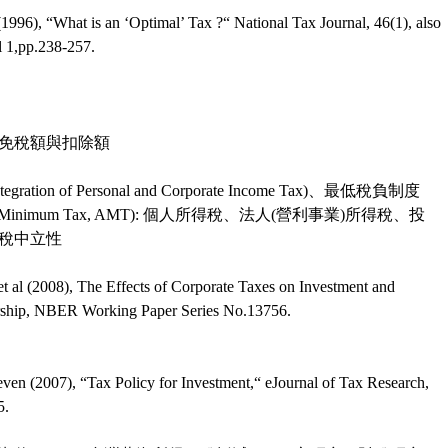
1996), “What is an ‘Optimal’ Tax ?“ National Tax Journal, 46(1), also
l 1,pp.238-257.
免稅額與扣除額
gration of Personal and Corporate Income Tax)、最低稅負制度
tive Minimum Tax, AMT): 個人所得稅、法人(營利事業)所得稅、投
稅中立性
et al (2008), The Effects of Corporate Taxes on Investment and
rship, NBER Working Paper Series No.13756.
even (2007), “Tax Policy for Investment,“ eJournal of Tax Research,
5.