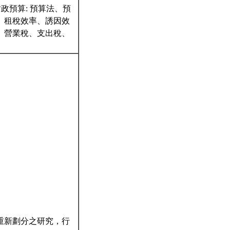
政預算: 預算法、預
展、租稅效率、誘因效
、營業稅、支出稅、
門重新劃分之研究，行