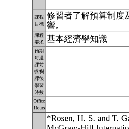
修習者了解預算制度
課程
響。
目標
課程
基本經濟學知識
要求
預期
每週
課前
或/與
課後
學習
時數
Office
Hours
*Rosen, H. S. and T. G
McGraw-Hill Internation