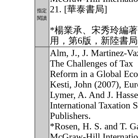
21. [華泰書局]
指定
閱讀
*楊業承、宋秀玲編著(
用，第6版，新陸書
Alm, J., J. Martinez-Va
The Challenges of Tax
Reform in a Global Eco
Kesti, John (2007), E
Lymer, A. And J. Hasse
International Taxation
Publishers.
*Rosen, H. S. and T. G
McGraw-Hill Internation