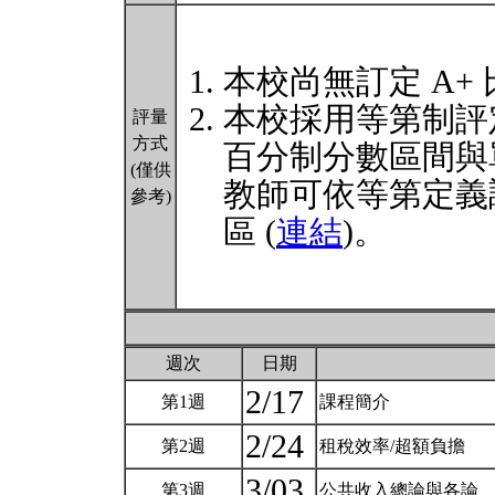
本校尚無訂定 A+
本校採用等第制評
評量
方式
百分制分數區間與
(僅供
教師可依等第定義
參考)
區 (
連結
)。
週次
日期
2/17
第1週
課程簡介
2/24
第2週
租稅效率/超額負擔
3/03
第3週
公共收入總論與各論