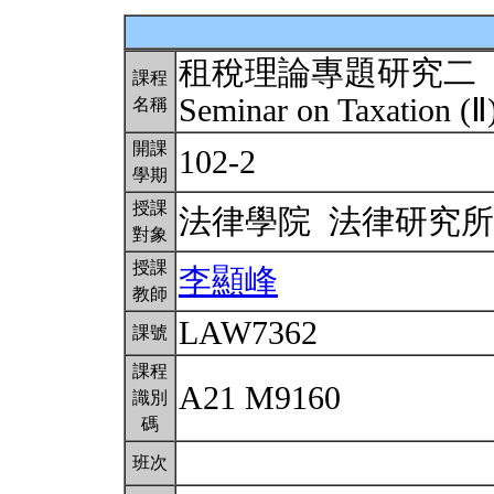
租稅理論專題研究二
課程
Seminar on Taxation (Ⅱ
名稱
開課
102-2
學期
授課
法律學院 法律研究
對象
授課
李顯峰
教師
LAW7362
課號
課程
A21 M9160
識別
碼
班次