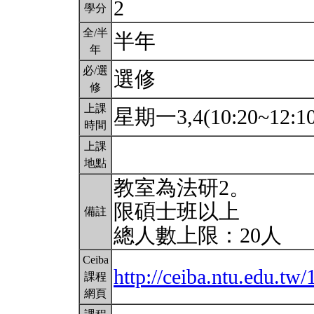
2
學分
全/半
半年
年
必/選
選修
修
上課
星期一3,4(10:20~12:1
時間
上課
地點
教室為法研2。
限碩士班以上
備註
總人數上限：20人
Ceiba
http://ceiba.ntu.edu.t
課程
網頁