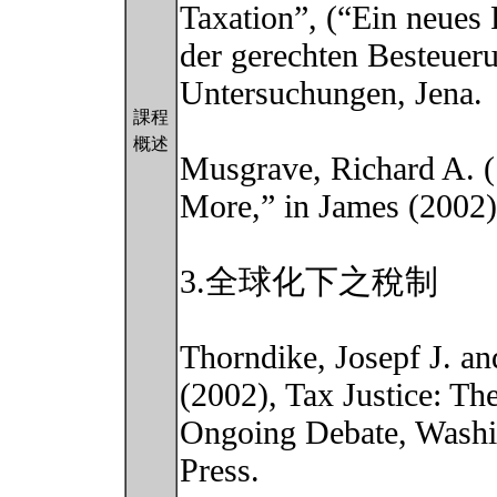
Taxation”, (“Ein neues 
der gerechten Besteueru
Untersuchungen, Jena.
課程
概述
Musgrave, Richard A. (
More,” in James (2002)
3.全球化下之稅制
Thorndike, Josepf J. and
(2002), Tax Justice: Th
Ongoing Debate, Washin
Press.