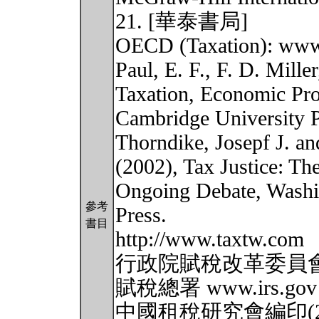
21. [華泰書局]
OECD (Taxation): www
Paul, E. F., F. D. Miller
Taxation, Economic Pros
Cambridge University P
Thorndike, Josepf J. and
(2002), Tax Justice: Th
Ongoing Debate, Washin
參考
Press.
書目
http://www.taxtw.com
行政院賦稅改革委員會研究
賦稅總署 www.irs.gov
中國租稅研究會編印(