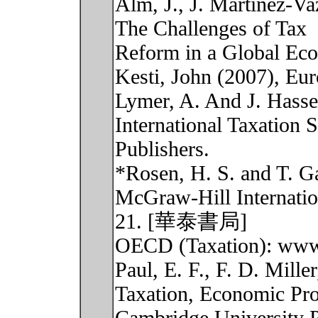
Alm, J., J. Martinez-Va
The Challenges of Tax
Reform in a Global Eco
Kesti, John (2007), E
Lymer, A. And J. Hasse
International Taxation
Publishers.
*Rosen, H. S. and T. G
McGraw-Hill Internation
21. [華泰書局]
OECD (Taxation): www
Paul, E. F., F. D. Miller
Taxation, Economic Pros