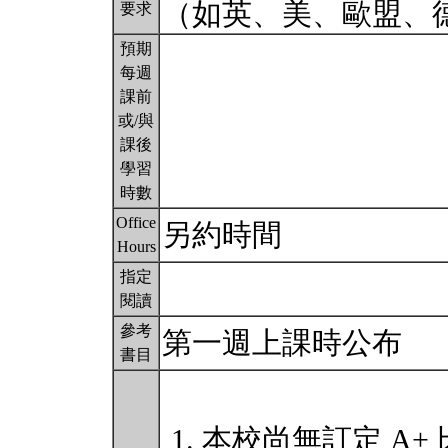
（如英、美、歐盟、德
要求
預期
每週
課前
或/與
課後
學習
時數
Office
另約時間
Hours
指定
閱讀
參考
第一週上課時公布
書目
本校尚無訂定 A+