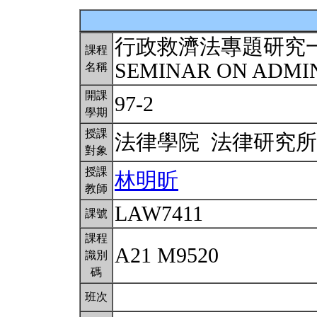
行政救濟法專題研究
課程
SEMINAR ON ADMIN
名稱
開課
97-2
學期
授課
法律學院 法律研究
對象
授課
林明昕
教師
LAW7411
課號
課程
A21 M9520
識別
碼
班次