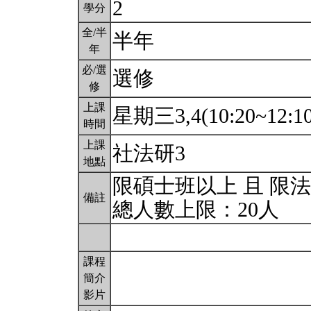
2
學分
全/半
半年
年
必/選
選修
修
上課
星期三3,4(10:20~12:1
時間
上課
社法研3
地點
限碩士班以上 且 限
備註
總人數上限：20人
課程
簡介
影片