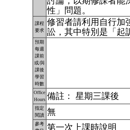
討論，以期修課者能
性」問題。
修習者請利用自行加
課程
訟，其中特別是「起
要求
預期
每週
課前
或/與
課後
學習
時數
Office
備註： 星期三課後
Hours
指定
無
閱讀
參考
第一次上課時說明