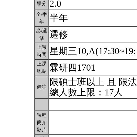
2.0
學分
全/半
半年
年
必/選
選修
修
上課
星期三10,A(17:30~19:
時間
上課
霖研四1701
地點
限碩士班以上 且 限
備註
總人數上限：17人
課程
簡介
影片