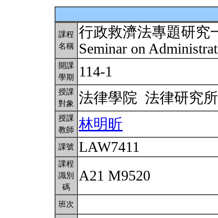
行政救濟法專題研究
課程
Seminar on Administra
名稱
開課
114-1
學期
授課
法律學院 法律研究
對象
授課
林明昕
教師
LAW7411
課號
課程
A21 M9520
識別
碼
班次