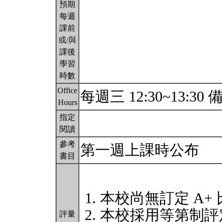
預期
每週
課前
或/與
課後
學習
時數
Office
每週三 12:30~13:
Hours
指定
閱讀
參考
第一週上課時公布
書目
本校尚無訂定 A+
本校採用等第制評
評量