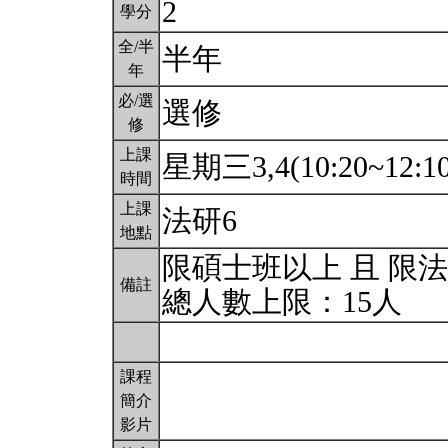
2
學分
全/半
半年
年
必/選
選修
修
上課
星期三3,4(10:20~12:1
時間
上課
法研6
地點
限碩士班以上 且 限
備註
總人數上限：15人
課程
簡介
影片