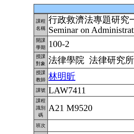
行政救濟法專題研究
課程
Seminar on Administra
名稱
開課
100-2
學期
授課
法律學院 法律研究
對象
授課
林明昕
教師
LAW7411
課號
課程
A21 M9520
識別
碼
班次