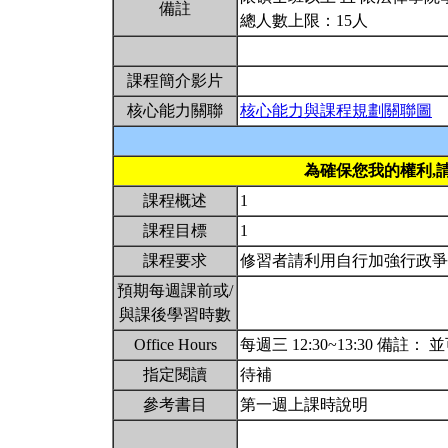
備註
總人數上限：15人
課程簡介影片
核心能力關聯
核心能力與課程規劃關聯圖
為確保您我的權利,
課程概述
1
課程目標
1
課程要求
修習者請利用自行加強行政
預期每週課前或/
與課後學習時數
Office Hours
每週三 12:30~13:30 備註
指定閱讀
待補
參考書目
第一週上課時說明