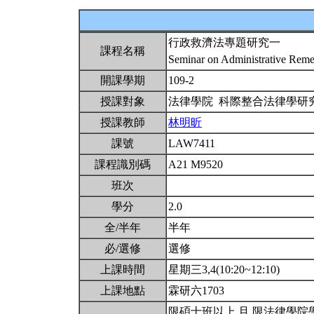
行政救濟法專題研究一
課程名稱
Seminar on Administrative Rem
開課學期
109-2
授課對象
法律學院 科際整合法律學研
授課教師
林明昕
課號
LAW7411
課程識別碼
A21 M9520
班次
學分
2.0
全/半年
半年
必/選修
選修
上課時間
星期三3,4(10:20~12:10)
上課地點
霖研六1703
限碩士班以上 且 限法律學院