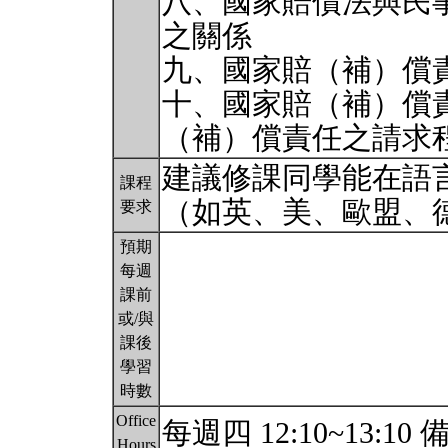
八、國家賠償法與民
之關係
九、國家賠（補）償
十、國家賠（補）償
（補）償責任之請求
建議修課同學能在語
課程
（如英、美、歐盟、德
要求
預期
每週
課前
或/與
課後
學習
時數
Office
每週四 12:10~13:
Hours