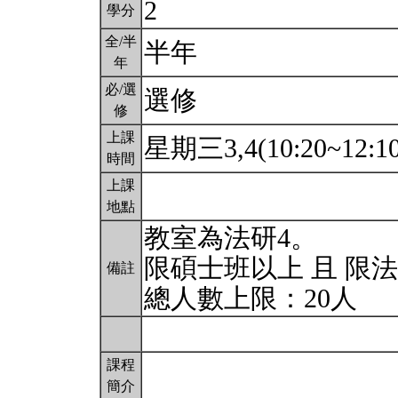
2
學分
全/半
半年
年
必/選
選修
修
上課
星期三3,4(10:20~12:1
時間
上課
地點
教室為法研4。
限碩士班以上 且 限
備註
總人數上限：20人
課程
簡介