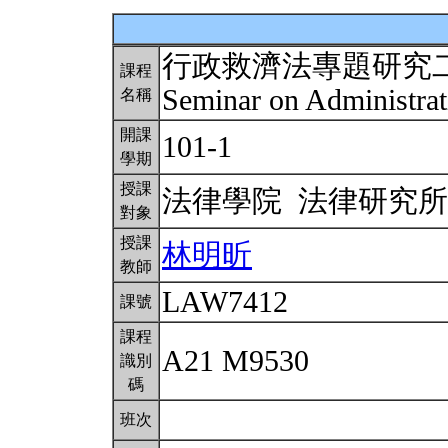
行政救濟法專題研究
課程
Seminar on Administra
名稱
開課
101-1
學期
授課
法律學院 法律研究
對象
授課
林明昕
教師
LAW7412
課號
課程
A21 M9530
識別
碼
班次