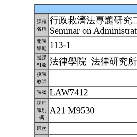
行政救濟法專題研究
課程
Seminar on Administra
名稱
開課
113-1
學期
授課
法律學院 法律研究
對象
授課
教師
LAW7412
課號
課程
A21 M9530
識別
碼
班次