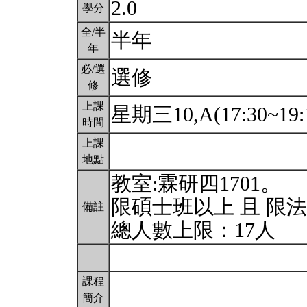
2.0
學分
全/半
半年
年
必/選
選修
修
上課
星期三10,A(17:30~19:
時間
上課
地點
教室:霖研四1701。
限碩士班以上 且 限
備註
總人數上限：17人
課程
簡介