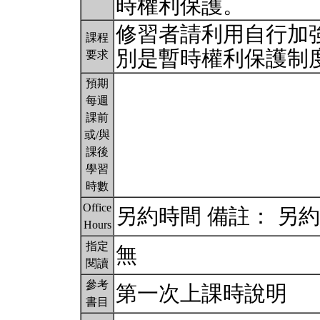
時權利保護。
修習者請利用自行加
課程
別是暫時權利保護制
要求
預期
每週
課前
或/與
課後
學習
時數
Office
另約時間 備註： 另
Hours
指定
無
閱讀
參考
第一次上課時說明
書目