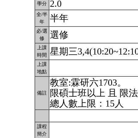
2.0
學分
全/半
半年
年
必/選
選修
修
上課
星期三3,4(10:20~12:1
時間
上課
地點
教室:霖研六1703。
限碩士班以上 且 限
備註
總人數上限：15人
課程
簡介