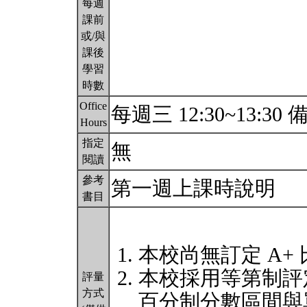
每週
課前
或/與
課後
學習
時數
Office
每週三 12:30~13:
Hours
指定
無
閱讀
參考
第一週上課時說明
書目
本校尚無訂定 A+
本校採用等第制評
評量
方式
百分制分數區間與