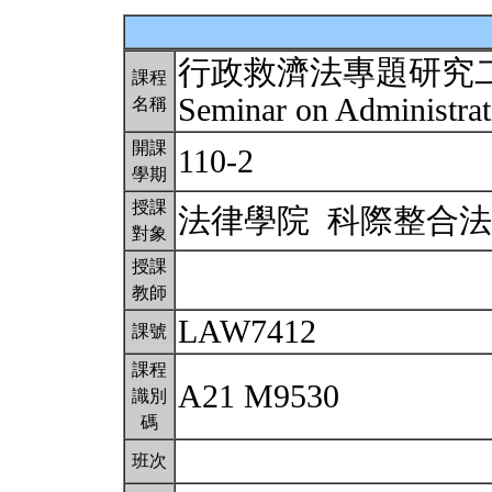
行政救濟法專題研究
課程
Seminar on Administra
名稱
開課
110-2
學期
授課
法律學院 科際整合
對象
授課
教師
LAW7412
課號
課程
A21 M9530
識別
碼
班次