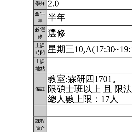
2.0
學分
全/半
半年
年
必/選
選修
修
上課
星期三10,A(17:30~19:
時間
上課
地點
教室:霖研四1701。
限碩士班以上 且 限
備註
總人數上限：17人
課程
簡介