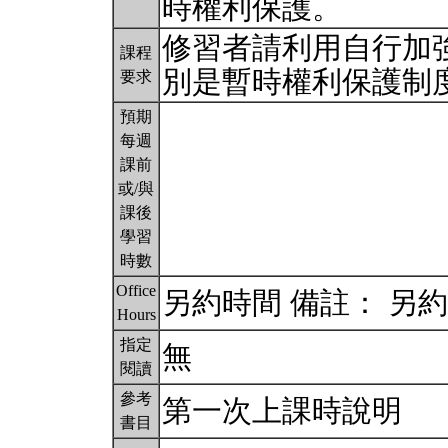
時權利保護。
修習者請利用自行加
課程
別是暫時權利保護制
要求
預期
每週
課前
或/與
課後
學習
時數
Office
另約時間 備註： 另
Hours
指定
無
閱讀
參考
第一次上課時說明
書目