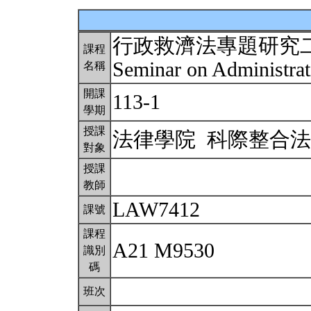
行政救濟法專題研究
課程
Seminar on Administra
名稱
開課
113-1
學期
授課
法律學院 科際整合
對象
授課
教師
LAW7412
課號
課程
A21 M9530
識別
碼
班次