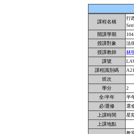
行
課程名稱
Sem
開課學期
104
授課對象
法
授課教師
林
課號
LA
課程識別碼
A2
班次
學分
2
全/半年
半
必/選修
選
上課時間
星期三
上課地點
教