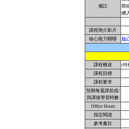
備註
限
總
課程簡介影片
核心能力關聯
核
課程概述
(待
課程目標
課程要求
預期每週課前或/
與課後學習時數
Office Hours
指定閱讀
參考書目