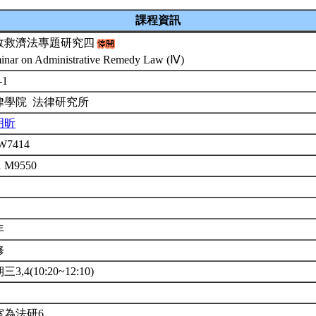
課程資訊
政救濟法專題研究四
inar on Administrative Remedy Law (Ⅳ)
-1
律學院 法律研究所
明昕
W7414
1 M9550
年
修
3,4(10:20~12:10)
室為法研6。