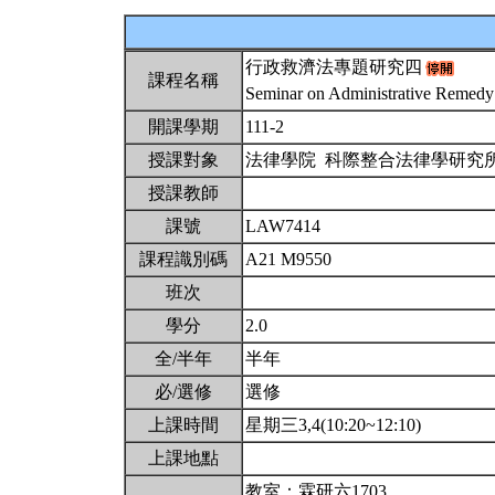
行政救濟法專題研究四
課程名稱
Seminar on Administrative Remed
開課學期
111-2
授課對象
法律學院 科際整合法律學研究
授課教師
課號
LAW7414
課程識別碼
A21 M9550
班次
學分
2.0
全/半年
半年
必/選修
選修
上課時間
星期三3,4(10:20~12:10)
上課地點
教室：霖研六1703。