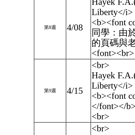
Hayek F.A.(
Liberty</i
<b><fon
4/08
第8週
同學：由
的頁碼與老
<font><br
<br>
Hayek F.A.(
Liberty</i
4/15
第9週
<b><fon
</font></b
<br>
<br>