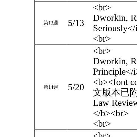
<br>
Dworkin, R
5/13
第13週
Seriously<
<br>
<br>
Dworkin, R
Principle<
<b><fon
5/20
第14週
文版本已附上
Law Rev
</b><br>
<br>
<br>