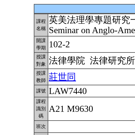
英美法理學專題研究
課程
Seminar on Anglo-Amer
名稱
開課
102-2
學期
授課
法律學院 法律研究
對象
授課
莊世同
教師
LAW7440
課號
課程
A21 M9630
識別
碼
班次