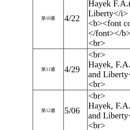
Hayek F.A.(
Liberty</i
4/22
第10週
<b><fon
</font></b
<br>
<br>
Hayek, F.A
4/29
第11週
and Liberty
<br>
<br>
Hayek, F.A
5/06
第12週
and Liberty
<br>