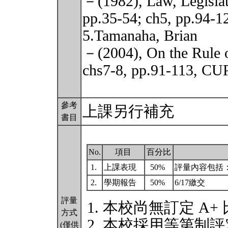
－(1982), Law, Legislat
pp.35-54; ch5, pp.94-12
5.Tamanaha, Brian
－(2004), On the Rule of
chs7-8, pp.91-113, CUP
參考
上課另行補充
書目
No.
項目
百分比
1.
上課表現
50%
評量內容包括
2.
學期報告
50%
6/17繳交
評量
本校尚無訂定 A+
方式
本校採用等第制評
(僅供