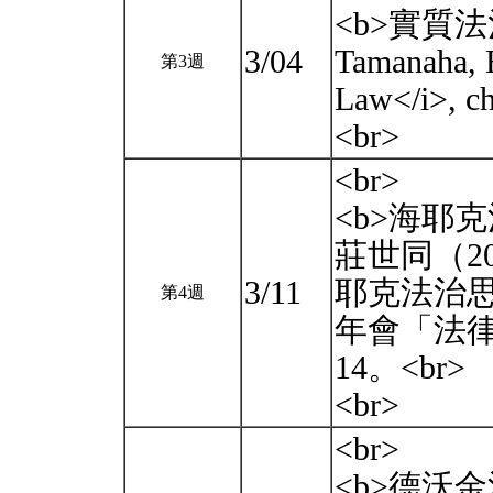
<b>實質法治
3/04
Tamanaha, 
第3週
Law</i>, c
<br>
<br>
<b>海耶克
莊世同（2
3/11
耶克法治思
第4週
年會「法律
14。<br>
<br>
<br>
<b>德沃金