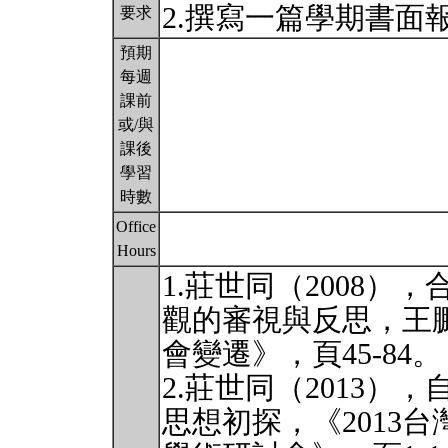
2.撰寫一篇學期書面
要求
預期
每週
課前
或/與
課後
學習
時數
Office
Hours
1.莊世同（2008
觀的審視與反思，王鵬
會變遷》，頁45-84。
2.莊世同（2013
思想初探，《2013