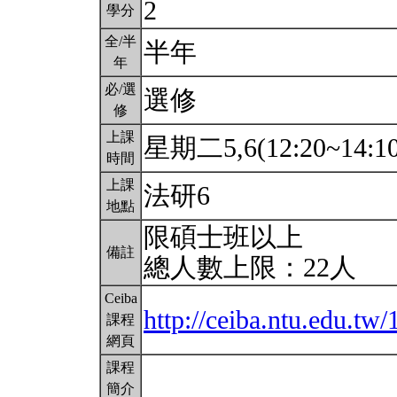
2
學分
全/半
半年
年
必/選
選修
修
上課
星期二5,6(12:20~14:1
時間
上課
法研6
地點
限碩士班以上
備註
總人數上限：22人
Ceiba
http://ceiba.ntu.edu.t
課程
網頁
課程
簡介