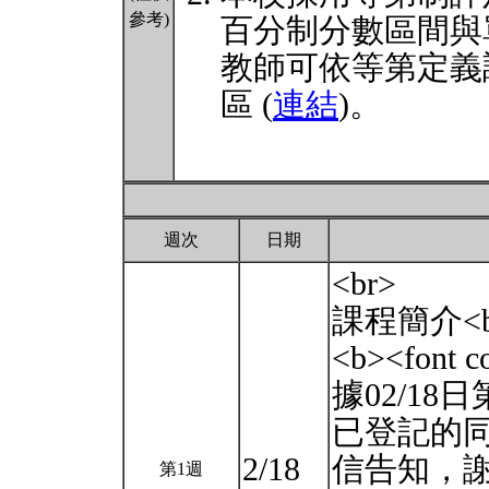
參考)
百分制分數區間與
教師可依等第定義
區 (
連結
)。
週次
日期
<br>
課程簡介<b
<b><font
據02/1
已登記的
2/18
信告知，謝謝。
第1週