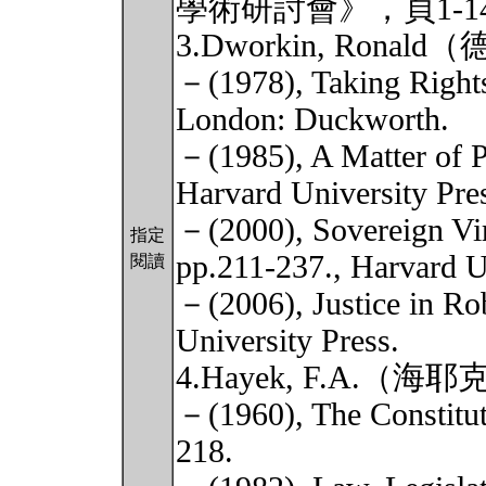
學術研討會》，頁1-1
3.Dworkin, Ronal
－(1978), Taking Rights
London: Duckworth.
－(1985), A Matter of Pr
Harvard University Pre
－(2000), Sovereign Vir
指定
pp.211-237., Harvard U
閱讀
－(2006), Justice in Ro
University Press.
4.Hayek, F.A.（海耶
－(1960), The Constituti
218.