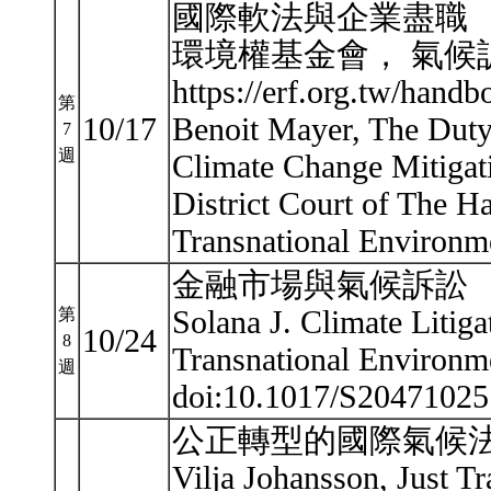
國際軟法與企業盡職
環境權基金會， 氣候訴
https://erf.org.tw/handb
第
10/17
Benoit Mayer, The Duty 
7
週
Climate Change Mitigati
District Court of The H
Transnational Environ
金融市場與氣候訴訟
Solana J. Climate Litiga
第
10/24
8
Transnational Environm
週
doi:10.1017/S204710
公正轉型的國際氣候
Vilja Johansson, Just Tr