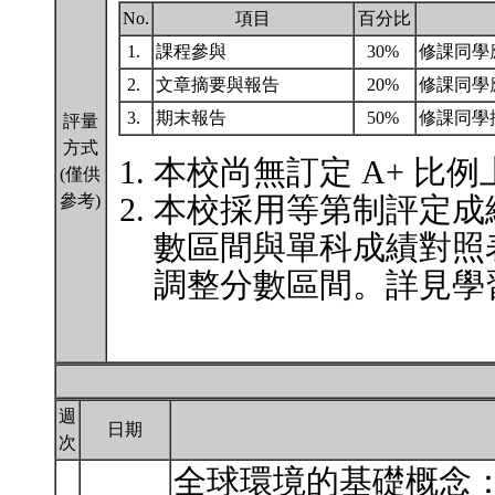
No.
項目
百分比
1.
課程參與
30%
修課同學
2.
文章摘要與報告
20%
修課同學
3.
期末報告
50%
修課同學
評量
方式
本校尚無訂定 A+ 比例
(僅供
參考)
本校採用等第制評定成
數區間與單科成績對照
調整分數區間。詳見學習
週
日期
次
全球環境的基礎概念