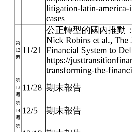
litigation-latin-america-i
cases
公正轉型的國內推動
Nick Robins et al., The 
第
11/21
Financial System to Del
12
週
https://justtransitionfin
transforming-the-financ
第
11/28
期末報告
13
週
第
12/5
期末報告
14
週
第