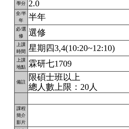
2.0
學分
全/半
半年
年
必/選
選修
修
上課
星期四3,4(10:20~12:10)
時間
上課
霖研七1709
地點
限碩士班以上
備註
總人數上限：20人
課程
簡介
影片