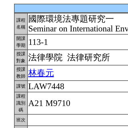
國際環境法專題研究一
課程
Seminar on International En
名稱
開課
113-1
學期
授課
法律學院 法律研究所
對象
授課
林春元
教師
LAW7448
課號
課程
A21 M9710
識別
碼
班次