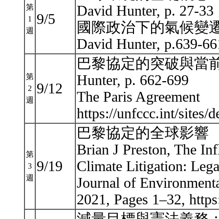
David Hunter, p. 27-33
第
9/5
1
國際政治下的氣候變
週
David Hunter, p.639-6
巴黎協定的突破與當
Hunter, p. 662-699
第
9/12
2
The Paris Agreement
週
https://unfccc.int/sites
巴黎協定的全球影響
Brian J Preston, The In
第
9/19
Climate Litigation: Lega
3
週
Journal of Environment
2021, Pages 1–32, https