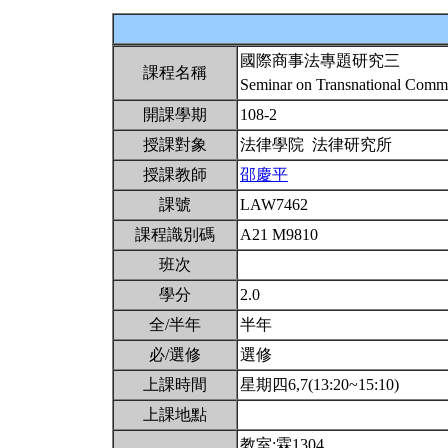
國際商事法專題研究三
課程名稱
Seminar on Transnational Comm
開課學期
108-2
授課對象
法律學院 法律研究所
授課教師
邵慶平
課號
LAW7462
課程識別碼
A21 M9810
班次
學分
2.0
全/半年
半年
必/選修
選修
上課時間
星期四6,7(13:20~15:10)
上課地點
教室:霖1304。