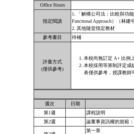
Office Hours
1. 「解構公司法：比較與功能取徑」（The
指定閱讀
Functional Approach
2. 其他隨堂指定教材
參考書目
待補
本校尚無訂定 A+ 比例
評量方式
本校採用等第制評定成
(僅供參考)
表僅供參考，授課教師
週次
日期
第1週
課程說明
第2週
論董事資訊權的規範
第一章