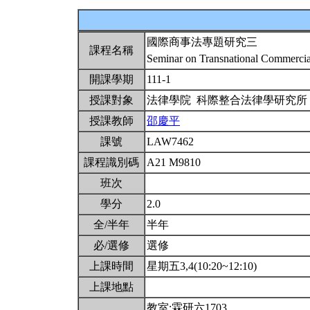
國際商事法專題研究三
課程名稱
Seminar on Transnational Commerci
開課學期
111-1
授課對象
法律學院 科際整合法律學研究
授課教師
邵慶平
課號
LAW7462
課程識別碼
A21 M9810
班次
學分
2.0
全/半年
半年
必/選修
選修
上課時間
星期五3,4(10:20~12:10)
上課地點
教室:霖研六1703。