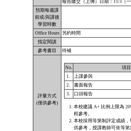
報告繳交（上傳）日期：11/3（
預期每週課
前或/與課後
學習時數
Office Hours
另約時間
指定閱讀
參考書目
待補
No.
項目
1.
上課參與
2.
書面報告
3.
口頭報告
評量方式
(僅供參考)
本校建議 A+ 比例上限為
程參考。
本校採用等第制評定成績，
供參考，授課教師可依等第