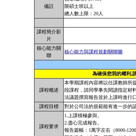
備註
限碩士班以上
總人數上限：20人
課程簡介影
片
核心能力關
核心能力與課程規劃關聯圖
聯
為確保您我的權利,
本學期課程內容將以任課教師所
課程概述
段課程，請同學事先閱讀指定材
法議題撰寫報告並於上課時進行
課程目標
對於公司法的規範能有進一步的
1.上課積極參與。
2.盡心完成報告。
課程要求
報告篇幅：1萬字左右（8000-120