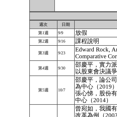
週次
日期
放假
第1週
9/9
課程說明
第2週
9/16
Edward Rock, Ame
第3週
9/23
Comparative Cor
邵慶平，實力
第4週
9/30
以股東會決議爭
邵慶平，論公
為中心（2019
第5週
10/7
張心悌，股份
中心（2014）
曾宛如，我國有
改革為例（200