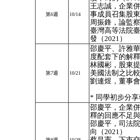
王志誠，企業併
事成員召集股東
第6週
10/14
周振鋒，論監察
臺灣高等法院臺
發（2021）
邵慶平、許雅華
度配套下的解釋
林國彬，股東
美國法制之比較（
第7週
10/21
劉連煜，董事會
* 同學初步分
邵慶平，企業併
釋的回應不足與
邵慶平，司法院
向（2021）
蔡昌憲，下市交
第8週
10/28