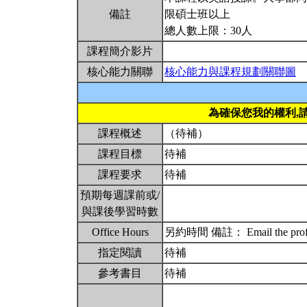
備註
限碩士班以上
總人數上限：30人
課程簡介影片
核心能力關聯
核心能力與課程規劃關聯圖
為確保您我的權利,
課程概述
（待補）
課程目標
待補
課程要求
待補
預期每週課前或/
與課後學習時數
Office Hours
另約時間 備註： Email the profess
指定閱讀
待補
參考書目
待補