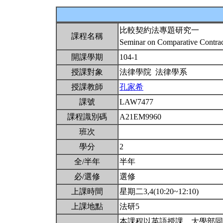
比較契約法專題研究一
課程名稱
Seminar on Comparative Contra
開課學期
104-1
授課對象
法律學院 法律學系
授課教師
孔家希
課號
LAW7477
課程識別碼
A21EM9960
班次
學分
2
全/半年
半年
必/選修
選修
上課時間
星期二3,4(10:20~12:10)
上課地點
法研5
本課程以英語授課。大學部同