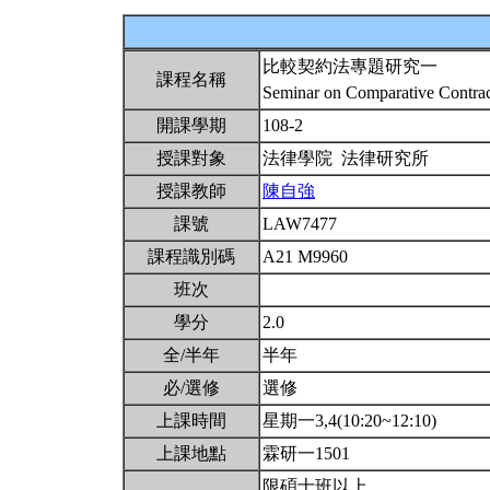
比較契約法專題研究一
課程名稱
Seminar on Comparative Contra
開課學期
108-2
授課對象
法律學院 法律研究所
授課教師
陳自強
課號
LAW7477
課程識別碼
A21 M9960
班次
學分
2.0
全/半年
半年
必/選修
選修
上課時間
星期一3,4(10:20~12:10)
上課地點
霖研一1501
限碩士班以上