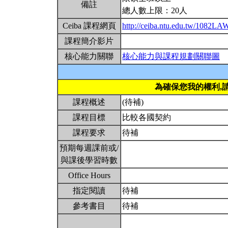
備註
總人數上限：20人
Ceiba 課程網頁
http://ceiba.ntu.edu.tw/1082L
課程簡介影片
核心能力關聯
核心能力與課程規劃關聯圖
為確保您我的權利,
課程概述
(待補)
課程目標
比較各國契約
課程要求
待補
預期每週課前或/
與課後學習時數
Office Hours
指定閱讀
待補
參考書目
待補