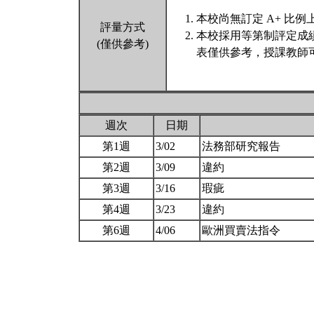
本校尚無訂定 A+ 比例
評量方式
本校採用等第制評定成
(僅供參考)
表僅供參考，授課教師
週次
日期
第1週
3/02
法務部研究報告
第2週
3/09
違約
第3週
3/16
瑕疵
第4週
3/23
違約
第6週
4/06
歐洲買賣法指令