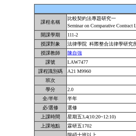
比較契約法專題研究一
課程名稱
Seminar on Comparative Contract 
開課學期
111-2
授課對象
法律學院 科際整合法律學研究
授課教師
陳自強
課號
LAW7477
課程識別碼
A21 M9960
班次
學分
2.0
全/半年
半年
必/選修
選修
上課時間
星期五3,4(10:20~12:10)
上課地點
霖研五1702
限碩士班以上