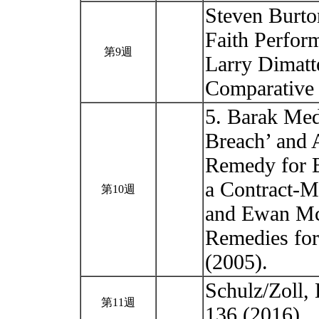
Steven Burto
Faith Perform
第9週
Larry Dimatt
Comparative 
5. Barak Medi
Breach’ and 
Remedy for B
a Contract-M
第10週
and Ewan Mc
Remedies for
(2005).
Schulz/Zoll,
第11週
136 (2016)