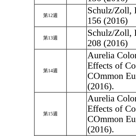
Schulz/Zoll,
第12週
156 (2016)
Schulz/Zoll,
第13週
208 (2016)
Aurelia Colo
Effects of Co
第14週
COmmon Euro
(2016).
Aurelia Colo
Effects of Co
第15週
COmmon Euro
(2016).