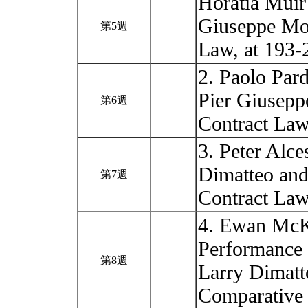
Horatia Muir 
Giuseppe Mon
第5週
Law, at 193-
2. Paolo Pard
Pier Giusepp
第6週
Contract Law
3. Peter Alce
Dimatteo and
第7週
Contract Law
4. Ewan McKe
Performance 
第8週
Larry Dimatt
Comparative 