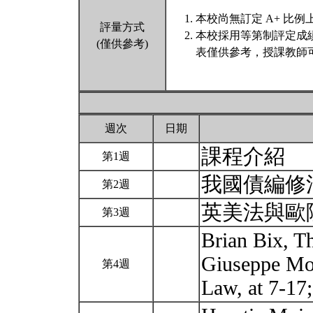
本校尚無訂定 A+ 比例
評量方式
本校採用等第制評定成
(僅供參考)
表僅供參考，授課教師
週次
日期
課程介紹
第1週
我國債編修
第2週
英美法與歐
第3週
Brian Bix, Th
Giuseppe Mon
第4週
Law, at 7-1