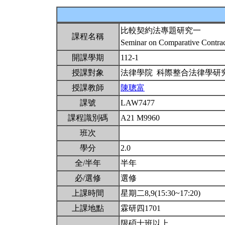
比較契約法專題研究一
課程名稱
Seminar on Comparative Contra
開課學期
112-1
授課對象
法律學院 科際整合法律學研
授課教師
陳聰富
課號
LAW7477
課程識別碼
A21 M9960
班次
學分
2.0
全/半年
半年
必/選修
選修
上課時間
星期二8,9(15:30~17:20)
上課地點
霖研四1701
限碩士班以上