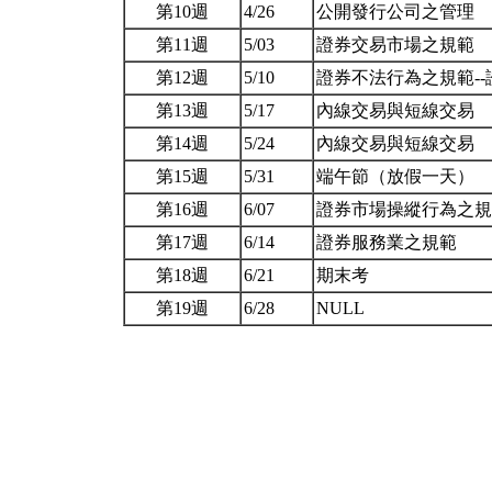
第10週
4/26
公開發行公司之管理
第11週
5/03
證券交易市場之規範
第12週
5/10
證券不法行為之規範-
第13週
5/17
內線交易與短線交易
第14週
5/24
內線交易與短線交易
第15週
5/31
端午節（放假一天）
第16週
6/07
證券市場操縱行為之
第17週
6/14
證券服務業之規範
第18週
6/21
期末考
第19週
6/28
NULL