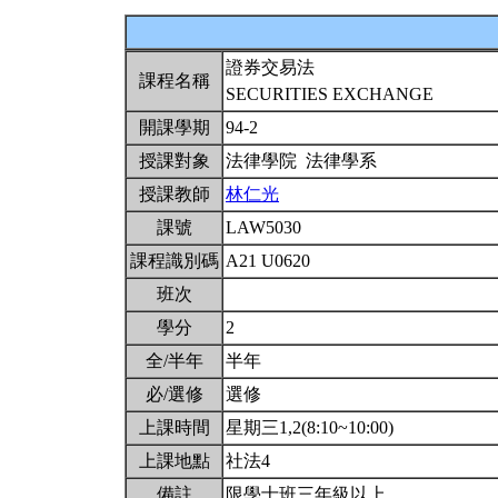
證券交易法
課程名稱
SECURITIES EXCHANGE
開課學期
94-2
授課對象
法律學院 法律學系
授課教師
林仁光
課號
LAW5030
課程識別碼
A21 U0620
班次
學分
2
全/半年
半年
必/選修
選修
上課時間
星期三1,2(8:10~10:00)
上課地點
社法4
備註
限學士班三年級以上