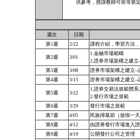
供參考，授課教師可依等第定
週次
日期
第1週
2/22
課程介紹，學習方法
1.金融市場範疇
第2週
3/01
2.證券市場架構之建立
第3週
3/08
證券市場架構之建立-
第4週
3/15
證券市場架構之建立-
1.證券交易法規範體
第5週
3/22
2.發行市場之規範
第6週
3/29
發行市場之規範
第7週
4/05
民族掃墓節（放假一
第8週
4/12
由證券發行市場進入證
第9週
4/19
公開發行公司之管理