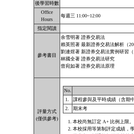
後學習時數
Office
每週三 11:00~12:00
Hours
指定閱讀
余雪明著 證券交易法
賴英照著 最新證券交易法解析（20
劉連煜著 新證券交易法實例研習（2
參考書目
林國全著 證券交易法研究
曾宛如著 證券交易法原理
No.
1.
課程參與及平時成績（含期
2.
期末考
評量方式
(僅供參考)
本校尚無訂定 A+ 比例上限。
本校採用等第制評定成績，