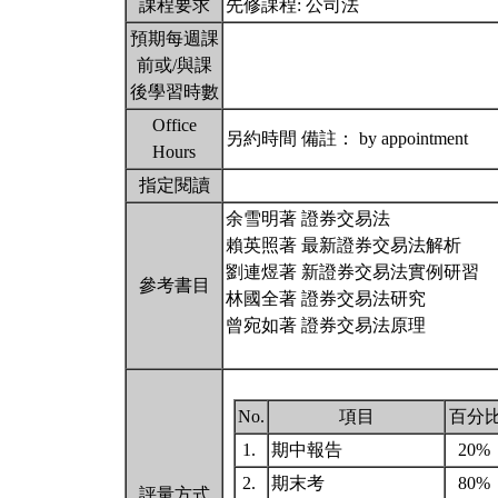
課程要求
先修課程: 公司法
預期每週課
前或/與課
後學習時數
Office
另約時間 備註： by appointment
Hours
指定閱讀
余雪明著 證券交易法
賴英照著 最新證券交易法解析
劉連煜著 新證券交易法實例研習
參考書目
林國全著 證券交易法研究
曾宛如著 證券交易法原理
No.
項目
百分
1.
期中報告
20%
2.
期末考
80%
評量方式