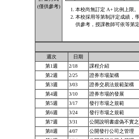
(僅供參考)
本校尚無訂定 A+ 比例上限。
本校採用等第制評定成績，
供參考，授課教師可依等第定
週次
日期
第1週
2/18
課程介紹
第2週
2/25
證券市場架構
第3週
3/03
證券交易法規範架構
第4週
3/10
證券市場的發展
第5週
3/17
發行市場之規範
第6週
3/24
發行市場之規範
第7週
3/31
公開說明書虛偽不實
第8週
4/07
公開發行公司之管理