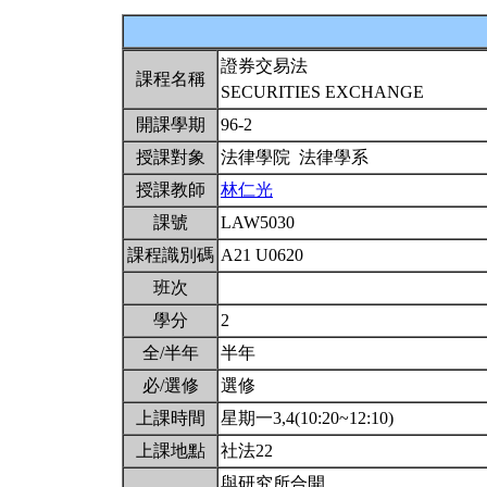
證券交易法
課程名稱
SECURITIES EXCHANGE
開課學期
96-2
授課對象
法律學院 法律學系
授課教師
林仁光
課號
LAW5030
課程識別碼
A21 U0620
班次
學分
2
全/半年
半年
必/選修
選修
上課時間
星期一3,4(10:20~12:10)
上課地點
社法22
與研究所合開。