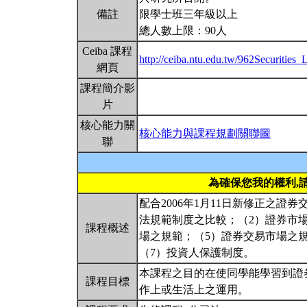
備註
限學士班三年級以上
總人數上限：90人
Ceiba 課程
http://ceiba.ntu.edu.tw/962Securities
網頁
課程簡介影
片
核心能力關
核心能力與課程規劃關聯圖
聯
為確保您我的權利,
配合2006年1月11日新修正之
法規範制度之比較；（2）證券市
課程概述
場之規範；（5）證券交易市場之
（7）投資人保護制度。
本課程之目的在使同學能學習到證
課程目標
作上或生活上之運用。