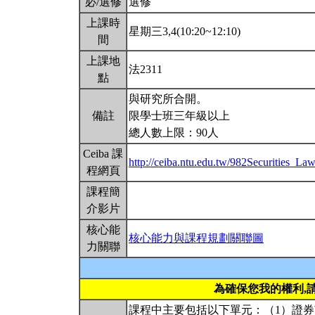
必/選修
選修
上課時
星期三3,4(10:20~12:10)
間
上課地
法2311
點
與研究所合開。
備註
限學士班三年級以上
總人數上限：90人
Ceiba 課
http://ceiba.ntu.edu.tw/982Securities_La
程網頁
課程簡
介影片
核心能
核心能力與課程規劃關聯圖
力關聯
為確保您我的權利,
課程中主要包括以下單元：（1）證券