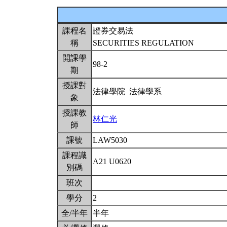
課程名
證券交易法
稱
SECURITIES REGULATION
開課學
98-2
期
授課對
法律學院 法律學系
象
授課教
林仁光
師
課號
LAW5030
課程識
A21 U0620
別碼
班次
學分
2
全/半年
半年