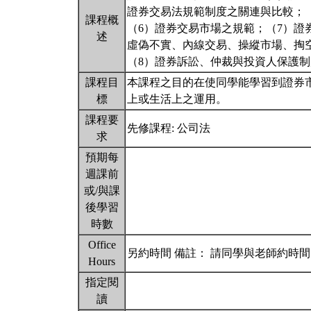
證券交易法規範制度之關連與比較；
課程概
（6）證券交易市場之規範；（7）
述
虛偽不實、內線交易、操縱市場、掏
（8）證券訴訟、仲裁與投資人保護
課程目
本課程之目的在使同學能學習到證券
標
上或生活上之運用。
課程要
先修課程: 公司法
求
預期每
週課前
或/與課
後學習
時數
Office
另約時間 備註： 請同學與老師約時
Hours
指定閱
讀