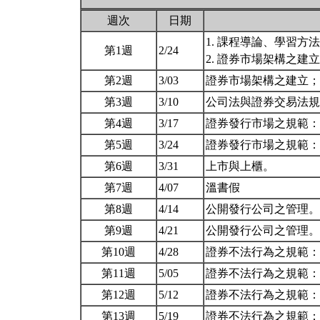
週次
日期
1. 課程導論、學習
第1週
2/24
2. 證券市場架構之建
第2週
3/03
證券市場架構之建立
第3週
3/10
公司法與證券交易法
第4週
3/17
證券發行市場之規範
第5週
3/24
證券發行市場之規範
第6週
3/31
上市與上櫃。
第7週
4/07
溫書假
第8週
4/14
公開發行公司之管理
第9週
4/21
公開發行公司之管理
第10週
4/28
證券不法行為之規範
第11週
5/05
證券不法行為之規範
第12週
5/12
證券不法行為之規範
第13週
5/19
證券不法行為之規範