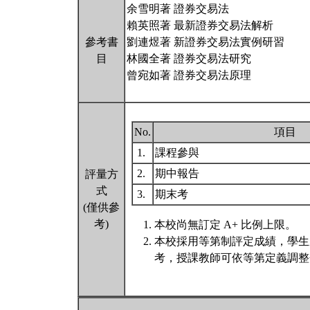
余雪明著 證券交易法
賴英照著 最新證券交易法解析
參考書
劉連煜著 新證券交易法實例研習
目
林國全著 證券交易法研究
曾宛如著 證券交易法原理
No.
項目
1.
課程參與
2.
期中報告
評量方
式
3.
期末考
(僅供參
考)
本校尚無訂定 A+ 比例上限。
本校採用等第制評定成績，學生
考，授課教師可依等第定義調整