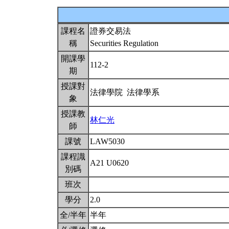
課程名
證券交易法
稱
Securities Regulation
開課學
112-2
期
授課對
法律學院 法律學系
象
授課教
林仁光
師
課號
LAW5030
課程識
A21 U0620
別碼
班次
學分
2.0
全/半年
半年