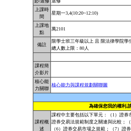
必/選修
選修
上課時
星期一3,4(10:20~12:10)
間
上課地
萬2101
點
限學士班三年級以上 且 限法律學院學
備註
總人數上限：80人
課程簡
介影片
核心能
核心能力與課程規劃關聯圖
力關聯
為確保您我的權利,
課程中主要包括以下單元：（1）證券
課程概
證券交易法規範制度之關連與比較；（
述
（6）證券交易市場之規範；（7）證