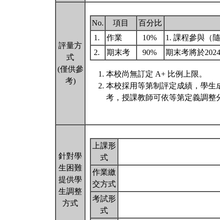
No.
項目
百分比
1.
作業
10%
1. 課程參與（
評量方
2.
期末考
90%
期末考將於202
式
(僅供參
本校尚無訂定 A+ 比例上限。
考)
本校採用等第制評定成績，學生
考，授課教師可依等第定義調整分
上課形
針對學
式
生困難
作業繳
提供學
交方式
生調整
考試形
方式
式