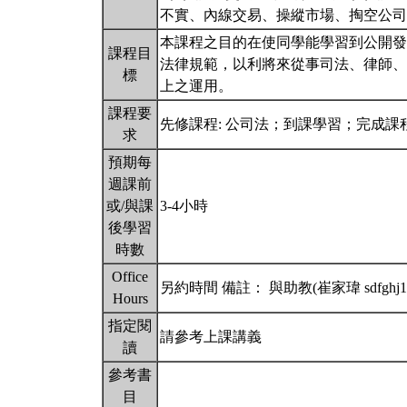
不實、內線交易、操縱市場、掏空公司
本課程之目的在使同學能學習到公開發
課程目
法律規範，以利將來從事司法、律師、
標
上之運用。
課程要
先修課程: 公司法；到課學習；完成
求
預期每
週課前
或/與課
3-4小時
後學習
時數
Office
另約時間 備註： 與助教(崔家瑋 sdfghj1
Hours
指定閱
請參考上課講義
讀
參考書
目