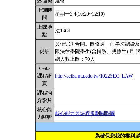
必/選修
選修
上課時
星期一3,4(10:20~12:10)
間
上課地
法1304
點
與研究所合開。限修過「商事法總論及公
備註
限法律學院學生(含輔系、雙修生) 且 
總人數上限：70人
Ceiba
課程網
http://ceiba.ntu.edu.tw/1022SEC_LAW
頁
課程簡
介影片
核心能
核心能力與課程規劃關聯圖
力關聯
為確保您我的權利,