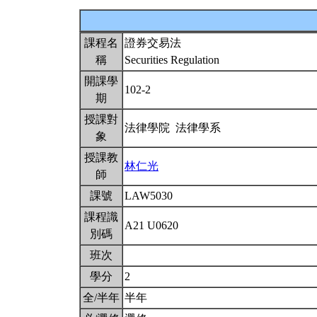
課程名
證券交易法
稱
Securities Regulation
開課學
102-2
期
授課對
法律學院 法律學系
象
授課教
林仁光
師
課號
LAW5030
課程識
A21 U0620
別碼
班次
學分
2
全/半年
半年