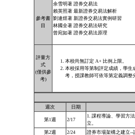
余雪明著 證券交易法
賴英照著 最新證券交易法解析
參考書
劉連煜著 新證券交易法實例研習
目
林國全著 證券交易法研究
曾宛如著 證券交易法原理
評量方
本校尚無訂定 A+ 比例上限。
式
本校採用等第制評定成績，學生
(僅供參
考，授課教師可依等第定義調整分
考)
週次
日期
1. 課程導論、學習方
第1週
2/17
立。
第2週
2/24
證券市場架構之建立-