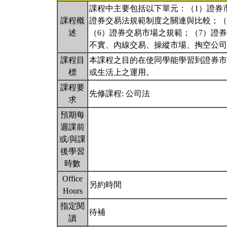
課程中主要包括以下單元：（1）證券
課程概
證券交易法規範制度之關連與比較；（
述
（6）證券交易市場之規範；（7）證
不實、內線交易、操縱市場、掏空公司
課程目
本課程之目的在使同學能學習到證券市
標
或生活上之運用。
課程要
先修課程: 公司法
求
預期每
週課前
或/與課
後學習
時數
Office
另約時間
Hours
指定閱
待補
讀