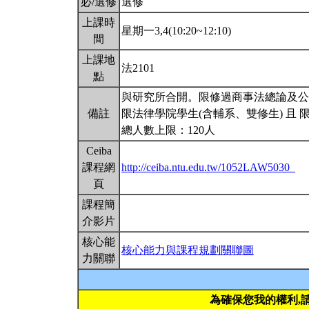
必/選修
選修
上課時
星期一3,4(10:20~12:10)
間
上課地
法2101
點
與研究所合開。限修過商事法總論及公司法
備註
限法律學院學生(含輔系、雙修生) 且
總人數上限：120人
Ceiba
課程網
http://ceiba.ntu.edu.tw/1052LAW5030_
頁
課程簡
介影片
核心能
核心能力與課程規劃關聯圖
力關聯
為確保您我的權利,