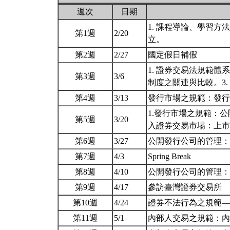
週次
日期
1. 課程導論、學習方
第1週
2/20
立。
第2週
2/27
國定假日補假
1. 證券交易法規範體
第3週
3/6
制度之關連與比較。3
第4週
3/13
發行市場之規範：發
1.發行市場之規範：
第5週
3/20
入證券交易市場：上
第6週
3/27
公開發行公司的管理
第7週
4/3
Spring Break
第8週
4/10
公開發行公司的管理
第9週
4/17
參訪臺灣證券交易所
第10週
4/24
證券不法行為之規範
第11週
5/1
內部人交易之規範：