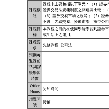
課程中主要包括以下單元：（1）證券
課程概
證券交易法規範制度之關連與比較；（
述
（6）證券交易市場之規範；（7）證
不實、內線交易、操縱市場、掏空公司
課程目
本課程之目的在使同學能學習到證券市
標
或生活上之運用。
課程要
先修課程: 公司法
求
預期每
週課前
或/與課
後學習
時數
Office
另約時間
Hours
指定閱
待補
讀