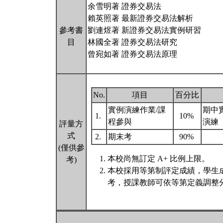
余雪明著 證券交易法
賴英照著 最新證券交易法解析
參考書
劉連煜著 新證券交易法實例研習
目
林國全著 證券交易法研究
曾宛如著 證券交易法原理
No.
項目
百分比
實例演練作業/課
期中
1.
10%
程參與
演練
評量方
式
2.
期末考
90%
(僅供參
本校尚無訂定 A+ 比例上限。
考)
本校採用等第制評定成績，學生
考，授課教師可依等第定義調整分