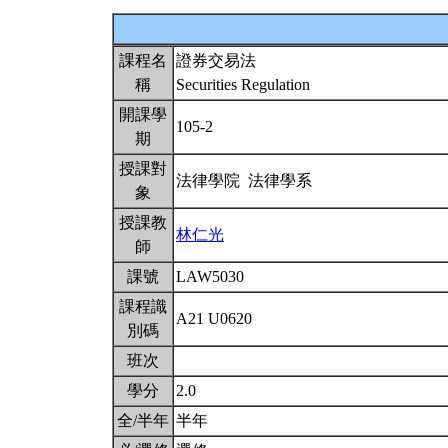
課程名
證券交易法
稱
Securities Regulation
開課學
105-2
期
授課對
法律學院 法律學系
象
授課教
林仁光
師
課號
LAW5030
課程識
A21 U0620
別碼
班次
學分
2.0
全/半年
半年