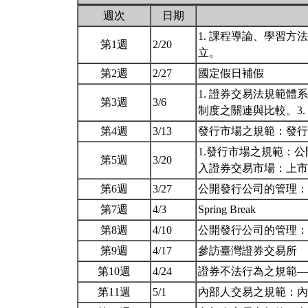
週次
日期
1. 課程導論、學習方
第1週
2/20
立。
第2週
2/27
國定假日補假
1. 證券交易法規範體
第3週
3/6
制度之關連與比較。3
第4週
3/13
發行市場之規範：發
1.發行市場之規範：
第5週
3/20
入證券交易市場：上
第6週
3/27
公開發行公司的管理
第7週
4/3
Spring Break
第8週
4/10
公開發行公司的管理
第9週
4/17
參訪臺灣證券交易所
第10週
4/24
證券不法行為之規範
第11週
5/1
內部人交易之規範：