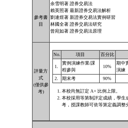
余雪明著 證券交易法
賴英照著 最新證券交易法解析
參考書
劉連煜著 新證券交易法實例研習
目
林國全著 證券交易法研究
曾宛如著 證券交易法原理
No.
項目
百分比
實例演練作業/課
期中
1.
10%
程參與
演練
評量方
式
2.
期末考
90%
(僅供參
本校尚無訂定 A+ 比例上限。
考)
本校採用等第制評定成績，學生
考，授課教師可依等第定義調整分