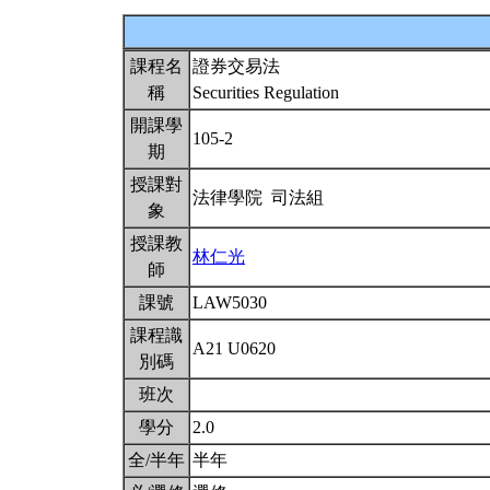
課程名
證券交易法
稱
Securities Regulation
開課學
105-2
期
授課對
法律學院 司法組
象
授課教
林仁光
師
課號
LAW5030
課程識
A21 U0620
別碼
班次
學分
2.0
全/半年
半年