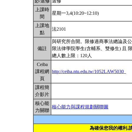
必/選修
選修
上課時
星期一3,4(10:20~12:10)
間
上課地
法2101
點
與研究所合開。限修過商事法總論及公司法
備註
限法律學院學生(含輔系、雙修生) 且
總人數上限：120人
Ceiba
課程網
http://ceiba.ntu.edu.tw/1052LAW5030_
頁
課程簡
介影片
核心能
核心能力與課程規劃關聯圖
力關聯
為確保您我的權利,