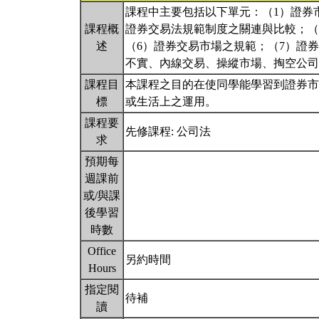
課程中主要包括以下單元：（1）證券
課程概
證券交易法規範制度之關連與比較；（
述
（6）證券交易市場之規範；（7）證
不實、內線交易、操縱市場、掏空公司
課程目
本課程之目的在使同學能學習到證券市
標
或生活上之運用。
課程要
先修課程: 公司法
求
預期每
週課前
或/與課
後學習
時數
Office
另約時間
Hours
指定閱
待補
讀