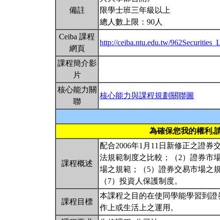
備註
限學士班三年級以上
總人數上限：90人
Ceiba 課程
http://ceiba.ntu.edu.tw/962Securities
網頁
課程簡介影
片
核心能力關
核心能力與課程規劃關聯圖
聯
為確保您我的權利,
配合2006年1月11日新修正之
法規範制度之比較；（2）證券市
課程概述
場之規範；（5）證券交易市場之
（7）投資人保護制度。
本課程之目的在使同學能學習到證
課程目標
作上或生活上之運用。