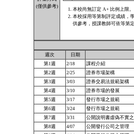
(僅供參考)
本校尚無訂定 A+ 比例上限。
本校採用等第制評定成績，
供參考，授課教師可依等第定
週次
日期
第1週
2/18
課程介紹
第2週
2/25
證券市場架構
第3週
3/03
證券交易法規範架構
第4週
3/10
證券市場的發展
第5週
3/17
發行市場之規範
第6週
3/24
發行市場之規範
第7週
3/31
公開說明書虛偽不實
第8週
4/07
公開發行公司之管理