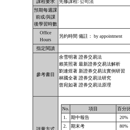
課程要求
先修課程: 公司法
預期每週課
前或/與課
後學習時數
Office
另約時間 備註： by appointment
Hours
指定閱讀
余雪明著 證券交易法
賴英照著 最新證券交易法解析
劉連煜著 新證券交易法實例研習
參考書目
林國全著 證券交易法研究
曾宛如著 證券交易法原理
No.
項目
百分
1.
期中報告
20%
2.
期末考
80%
評量方式