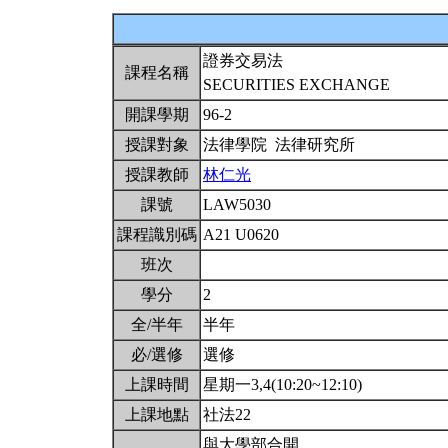
證券交易法
課程名稱
SECURITIES EXCHANGE
開課學期
96-2
授課對象
法律學院 法律研究所
授課教師
林仁光
課號
LAW5030
課程識別碼
A21 U0620
班次
學分
2
全/半年
半年
必/選修
選修
上課時間
星期一3,4(10:20~12:10)
上課地點
社法22
與大學部合開。